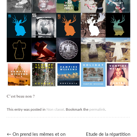
C’est beau non ?
This entry was posted in
Non classé
. Bookmark the
permalink
.
Post
←
On prend les mêmes et on
Etude de la répartition