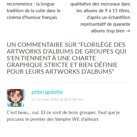
navigation
recommence : la longue
qualitative des morceaux dans
tradition de la suite dans le
les albums de 9 à 15 titres,
cinéma d’humour français
d’après un échantillon
représentatif de quarante
albums trop bien
→
UN COMMENTAIRE SUR “
FLORILÈGE DES
ARTWORKS D’ALBUMS DE GROUPES QUI
S’EN TIENNENT À UNE CHARTE
GRAPHIQUE STRICTE ET BIEN DÉFINIE
POUR LEURS ARTWORKS D’ALBUMS
”
ptiterigolotte
on 12 mars 2012 at 20 h 48 min
C’est beau… oui. Et ce sont de bons groupes. Faut que je
procures le premier des Vampire WE d’ailleurs