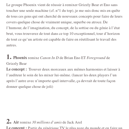
Le groupe Phoenix vient de réussir à remixer Grizzly Bear et Eno sans
toucher une seule machine (cf. n°1 du top), je me suis donc mis en quête
de tous ces gens qui ont cherché de nouveaux concepts pour faire de leurs
covers quelque chose de vraiment unique, superbe ou atroce. De
l’humour, de l’imagination, du concept, de la sottise ou du génie à l’état
brut, vous trouverez de tout dans ce top 10 exceptionnel, tour d’horizon
de tout ce qu’un artiste est capable de faire en réutilisant le travail des
autres.
1.
Phoenix
remixe
Canon In D
de Brian Eno
ET
Foreground
de
Grizzly Bear
Le concept :
Trouver deux morceaux aux mêmes harmonies et laisser à
l’auditeur le soin de les mixer lui-même. (lancer les deux players l’un
après l’autre avec n’importe quel intervalle, ça devrait de toute façon
donner quelque chose de joli)
2.
Air
remixe
30 millions d’amis
de Jack Arel
Le concept :
Partir du générique TV le plus naze du monde et en faire un