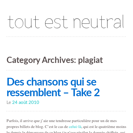
Tout est neutral
Category Archives:
plagiat
Des chansons qui se
ressemblent – Take 2
Le
24 août 2010
Parfois, il arrive que j’aie une tendresse particulière pour un de mes
propres billets de blog. C’est le cas de
celui-là
, qui est le quatrième moins
lu depuis le démarrage de ce blog (je n’ose révéler la donnée chiffrée, qui