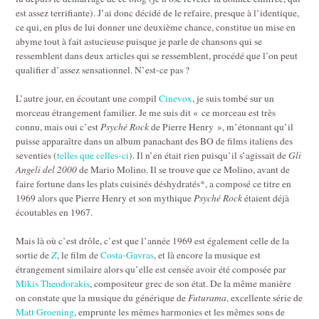
est assez terrifiante). J’ai donc décidé de le refaire, presque à l’identique,
ce qui, en plus de lui donner une deuxième chance, constitue un mise en
abyme tout à fait astucieuse puisque je parle de chansons qui se
ressemblent dans deux articles qui se ressemblent, procédé que l’on peut
qualifier d’assez sensationnel. N’est-ce pas ?
L’autre jour, en écoutant une compil
Cinevox
, je suis tombé sur un
morceau étrangement familier. Je me suis dit « ce morceau est très
connu, mais oui c’est
Psyché Rock
de Pierre Henry », m’étonnant qu’il
puisse apparaître dans un album panachant des BO de films italiens des
seventies (
telles que celles-ci
). Il n’en était rien puisqu’il s’agissait de
Gli
Angeli del 2000
de Mario Molino. Il se trouve que ce Molino, avant de
faire fortune dans les plats cuisinés déshydratés*, a composé ce titre en
1969 alors que Pierre Henry et son mythique
Psyché Rock
étaient déjà
écoutables en 1967.
Mais là où c’est drôle, c’est que l’année 1969 est également celle de la
sortie de
Z
, le film de
Costa-Gavras
, et là encore la musique est
étrangement similaire alors qu’elle est censée avoir été composée par
Mikis Theodorakis
, compositeur grec de son état. De la même manière
on constate que la musique du générique de
Futurama
, excellente série de
Matt Groening
, emprunte les mêmes harmonies et les mêmes sons de