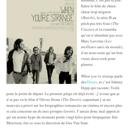
Entre le film de chien-
chien trop mignon
(
Hatchi
), la série B au
pitch pas très frais (
The
Crazies
) et la comédie
qu’on n’attendait pas avec
Marc Lavoine (
Les
meilleurs amis du monde
),
il ne nous reste qu’un bon
vieux docu rock pour
pleurer.
When you’re strange
parle
des
Doors
, et c’est Johnny
Depp qui raconte. Voilà
pour le point de départ. Le premier piège est déjà évité : j’avoue que je
n’ai pas vu le film d’Oliver Stone (
The Doors
), cependant j’ai un
mauvais a priori sur les biographies romancées au cinéma et encore plus
si cela concerne un de mes groupes favoris. J’aurais donc mal apprécié
qu’un acteur hype du moment perde vingt kilos pour biopiquiser Jim
Morrison, fut-ce sous la direction de Gus Van Sant.