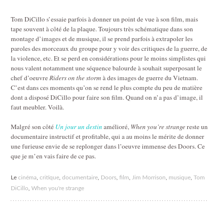
Tom DiCillo s’essaie parfois à donner un point de vue à son film, mais
tape souvent à côté de la plaque. Toujours très schématique dans son
montage d’images et de musique, il se prend parfois à extrapoler les
paroles des morceaux du groupe pour y voir des critiques de la guerre, de
la violence, etc. Et se perd en considérations pour le moins simplistes qui
nous valent notamment une séquence balourde à souhait superposant le
chef d’oeuvre
Riders on the storm
à des images de guerre du Vietnam.
C’est dans ces moments qu’on se rend le plus compte du peu de matière
dont a disposé DiCillo pour faire son film. Quand on n’a pas d’image, il
faut meubler. Voilà.
Malgré son côté
Un jour un destin
amélioré,
When you’re strange
reste un
documentaire instructif et profitable, qui a au moins le mérite de donner
une furieuse envie de se replonger dans l’oeuvre immense des Doors. Ce
que je m’en vais faire de ce pas.
Le
cinéma
,
critique
,
documentaire
,
Doors
,
film
,
Jim Morrison
,
musique
,
Tom
DiCillo
,
When you're strange