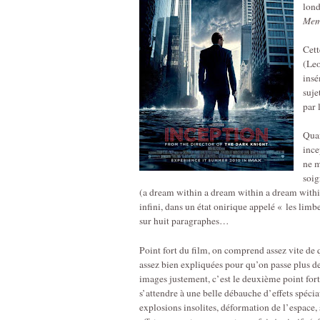
lond
Mem
Cett
(Leo
insé
suje
par 
Qua
ince
ne m
soig
(a dream within a dream within a dream withi
infini, dans un état onirique appelé « les limb
sur huit paragraphes…
Point fort du film, on comprend assez vite de qu
assez bien expliquées pour qu’on passe plus d
images justement, c’est le deuxième point fort
s’attendre à une belle débauche d’effets spécia
explosions insolites, déformation de l’espace, 