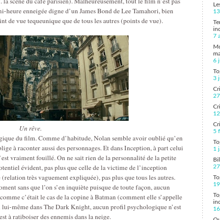
f. la scène du café parisien). Malheureusement, tout le film n’est pas
Le
demi-heure enneigée digne d’un James Bond de Lee Tamahori, bien
13
int de vue tequeunique que de tous les autres (points de vue).
Te
in
7 
Mo
ma
6 
To
3 
Cr
27
Cr
12
Cr
Un rêve.
5 
gique du film. Comme d’habitude, Nolan semble avoir oublié qu’en
To
blige à raconter aussi des personnages. Et dans Inception, à part celui
1 
t vraiment fouillé. On ne sait rien de la personnalité de la petite
Bi
entiel évident, pas plus que celle de la victime de l’inception
27
 (relation très vaguement expliquée), pas plus que tous les autres.
To
19
ment sans que l’on s’en inquiète puisque de toute façon, aucun
To
, comme c’était le cas de la copine à Batman (comment elle s’appelle
in
lui-même dans The Dark Knight, aucun profil psychologique n’est
16
est à ratiboiser des ennemis dans la neige.
Qu