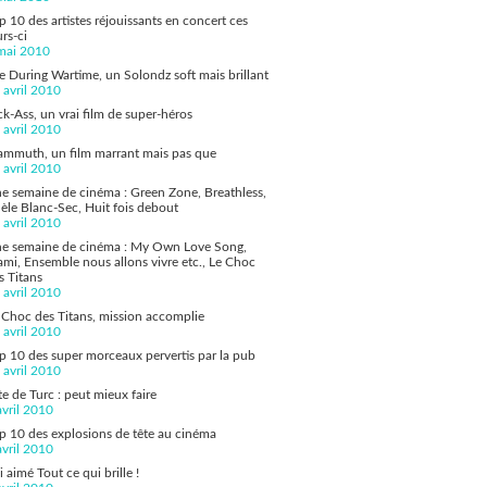
p 10 des artistes réjouissants en concert ces
urs-ci
mai 2010
fe During Wartime, un Solondz soft mais brillant
 avril 2010
ck-Ass, un vrai film de super-héros
 avril 2010
mmuth, un film marrant mais pas que
 avril 2010
e semaine de cinéma : Green Zone, Breathless,
èle Blanc-Sec, Huit fois debout
 avril 2010
e semaine de cinéma : My Own Love Song,
ami, Ensemble nous allons vivre etc., Le Choc
s Titans
 avril 2010
 Choc des Titans, mission accomplie
 avril 2010
p 10 des super morceaux pervertis par la pub
 avril 2010
te de Turc : peut mieux faire
avril 2010
p 10 des explosions de tête au cinéma
avril 2010
ai aimé Tout ce qui brille !