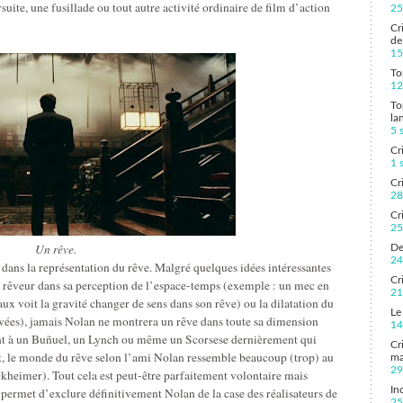
uite, une fusillade ou tout autre activité ordinaire de film d’action
25
Cr
de
15
To
12
To
la
5 
Cr
1 
Cr
28
Cr
25
Un rêve.
De
24
e dans la représentation du rêve. Malgré quelques idées intéressantes
Cr
rêveur dans sa perception de l’espace-temps (exemple : un mec en
21
ux voit la gravité changer de sens dans son rêve) ou la dilatation du
Le
ées), jamais Nolan ne montrera un rêve dans toute sa dimension
14
ment à un Buñuel, un Lynch ou même un Scorsese dernièrement qui
Cr
tat, le monde du rêve selon l’ami Nolan ressemble beaucoup (trop) au
ma
29
kheimer). Tout cela est peut-être parfaitement volontaire mais
In
ermet d’exclure définitivement Nolan de la case des réalisateurs de
25