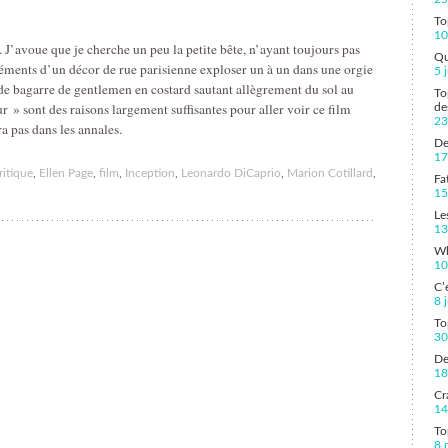
To
10
 J’avoue que je cherche un peu la petite bête, n’ayant toujours pas
Qu
léments d’un décor de rue parisienne exploser un à un dans une orgie
5 
 de bagarre de gentlemen en costard sautant allègrement du sol au
To
 » sont des raisons largement suffisantes pour aller voir ce film
de
23
a pas dans les annales.
De
17
ritique
,
Ellen Page
,
film
,
Inception
,
Leonardo DiCaprio
,
Marion Cotillard
,
Fa
15
Le
13
Wh
10
C’
8 
To
30
De
18
Cr
14
To
8 