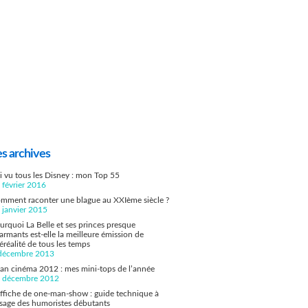
es archives
ai vu tous les Disney : mon Top 55
 février 2016
mment raconter une blague au XXIème siècle ?
 janvier 2015
urquoi La Belle et ses princes presque
armants est-elle la meilleure émission de
léréalité de tous les temps
décembre 2013
lan cinéma 2012 : mes mini-tops de l’année
 décembre 2012
affiche de one-man-show : guide technique à
usage des humoristes débutants