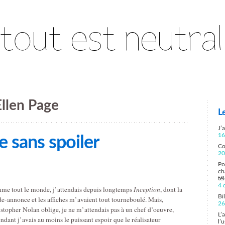
Ellen Page
L
J’
16
e sans spoiler
Co
20
Po
ch
té
4 
e tout le monde, j’attendais depuis longtemps
Inception
, dont la
Bi
e-annonce et les affiches m’avaient tout tourneboulé. Mais,
26
stopher Nolan oblige, je ne m’attendais pas à un chef d’oeuvre,
L’
ndant j’avais au moins le puissant espoir que le réalisateur
l’