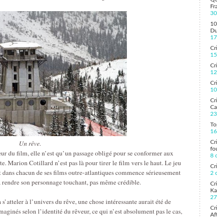
Fr
30
10
Du
17
Cr
15
Cr
12
Cr
10
Cr
Ca
23
To
16
Un rêve.
Cr
fo
ur du film, elle n’est qu’un passage obligé pour se conformer aux
8 
. Marion Cotillard n’est pas là pour tirer le film vers le haut. Le jeu
Cr
nt dans chacun de ses films outre-atlantiques commence sérieusement
2 
à rendre son personnage touchant, pas même crédible.
Cr
Ka
27
s’atteler à l’univers du rêve, une chose intéressante aurait été de
Cr
aginés selon l’identité du rêveur, ce qui n’est absolument pas le cas,
Aft