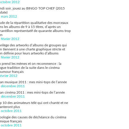
octobre 2012
ndi soir, jouez au BINGO TOP CHEF (2015
date)
 mars 2012
ude de la répartition qualitative des morceaux
ns les albums de 9 à 15 titres, d’après un
hantillon représentatif de quarante albums trop
en
 février 2012
orilège des artworks d’albums de groupes qui
en tiennent à une charte graphique stricte et
en définie pour leurs artworks d’albums
 février 2012
 prend les mêmes et on recommence : la
ngue tradition de la suite dans le cinéma
humour français
février 2012
lan musique 2011 : mes mini-tops de l’année
 décembre 2011
lan cinéma 2011 : mes mini-tops de l’année
 décembre 2011
p 10 des animateurs télé qui ont chanté et ne
anteront plus
 octobre 2011
pologie des causes de déchéance du cinéma
mique français
 octobre 2011