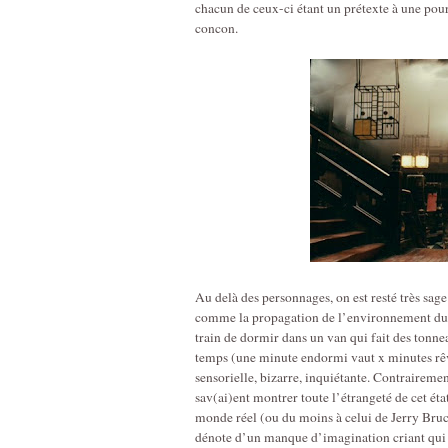
chacun de ceux-ci étant un prétexte à une pours
concon.
Au delà des personnages, on est resté très sag
comme la propagation de l’environnement du 
train de dormir dans un van qui fait des tonnea
temps (une minute endormi vaut x minutes rêv
sensorielle, bizarre, inquiétante. Contraire
sav(ai)ent montrer toute l’étrangeté de cet é
monde réel (ou du moins à celui de Jerry Bruc
dénote d’un manque d’imagination criant qui p