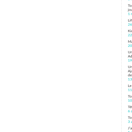
To
jo
1 
Li
26
Ki
22
Ma
20
Un
Ad
19
Un
Aj
de
13
Le
11
To
10
Tê
6 
To
3 
J’