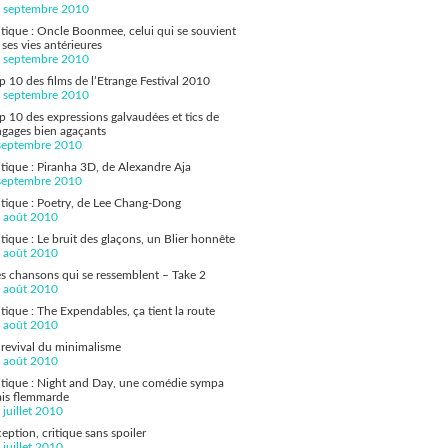
 septembre 2010
itique : Oncle Boonmee, celui qui se souvient
 ses vies antérieures
 septembre 2010
p 10 des films de l’Etrange Festival 2010
 septembre 2010
p 10 des expressions galvaudées et tics de
ngages bien agaçants
septembre 2010
itique : Piranha 3D, de Alexandre Aja
septembre 2010
itique : Poetry, de Lee Chang-Dong
 août 2010
itique : Le bruit des glaçons, un Blier honnête
 août 2010
s chansons qui se ressemblent – Take 2
 août 2010
itique : The Expendables, ça tient la route
 août 2010
 revival du minimalisme
 août 2010
itique : Night and Day, une comédie sympa
is flemmarde
 juillet 2010
ception, critique sans spoiler
 juillet 2010