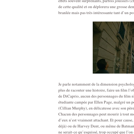
effets souvent surprenants, parfois jouissifs (c
de cette qualité et on déplorera une grosse 
branlée mais pas très intéressante tant d’un po
Je parle notamment de la dimension psycholo
plus de raconter une histoire, faire un film l’o
de DiCaprio, aucun des personnages du film n’es
étudiante campée par Ellen Page, malgré un pot
(Cillian Murphy), en délicatesse avec son père
Chacun des personnages peut mourir à tout mo
d’eux n’est vraiment attachant. Et pour cause
déjà) ou de Harvey Dent, ou même de Batman 
ne serait-ce qu’esquissé, trop occupé que l’on 