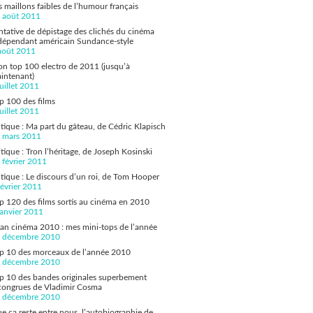
s maillons faibles de l’humour français
 août 2011
ntative de dépistage des clichés du cinéma
dépendant américain Sundance-style
août 2011
n top 100 electro de 2011 (jusqu’à
intenant)
juillet 2011
p 100 des films
juillet 2011
itique : Ma part du gâteau, de Cédric Klapisch
 mars 2011
itique : Tron l’héritage, de Joseph Kosinski
 février 2011
itique : Le discours d’un roi, de Tom Hooper
février 2011
p 120 des films sortis au cinéma en 2010
janvier 2011
lan cinéma 2010 : mes mini-tops de l’année
 décembre 2010
p 10 des morceaux de l’année 2010
 décembre 2010
p 10 des bandes originales superbement
congrues de Vladimir Cosma
 décembre 2010
e ça reste entre nous, l’autobiographie de