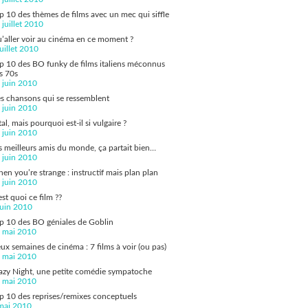
p 10 des thèmes de films avec un mec qui siffle
 juillet 2010
’aller voir au cinéma en ce moment ?
juillet 2010
p 10 des BO funky de films italiens méconnus
s 70s
 juin 2010
s chansons qui se ressemblent
 juin 2010
tal, mais pourquoi est-il si vulgaire ?
 juin 2010
s meilleurs amis du monde, ça partait bien…
 juin 2010
en you’re strange : instructif mais plan plan
 juin 2010
est quoi ce film ??
juin 2010
p 10 des BO géniales de Goblin
 mai 2010
ux semaines de cinéma : 7 films à voir (ou pas)
 mai 2010
azy Night, une petite comédie sympatoche
 mai 2010
p 10 des reprises/remixes conceptuels
mai 2010