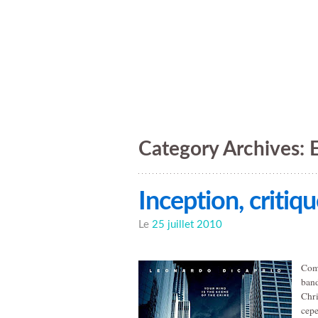
Tout est neutral
Category Archives:
Inception, critiqu
Le
25 juillet 2010
Comm
band
Chri
cepe