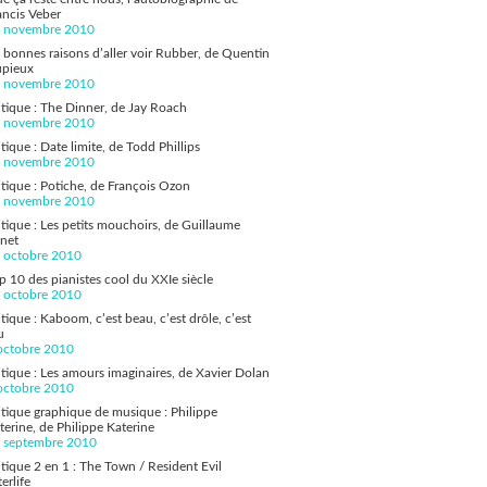
ancis Veber
 novembre 2010
 bonnes raisons d’aller voir Rubber, de Quentin
pieux
 novembre 2010
itique : The Dinner, de Jay Roach
 novembre 2010
itique : Date limite, de Todd Phillips
 novembre 2010
itique : Potiche, de François Ozon
 novembre 2010
itique : Les petits mouchoirs, de Guillaume
net
 octobre 2010
p 10 des pianistes cool du XXIe siècle
 octobre 2010
itique : Kaboom, c’est beau, c’est drôle, c’est
u
octobre 2010
itique : Les amours imaginaires, de Xavier Dolan
octobre 2010
itique graphique de musique : Philippe
terine, de Philippe Katerine
 septembre 2010
itique 2 en 1 : The Town / Resident Evil
erlife