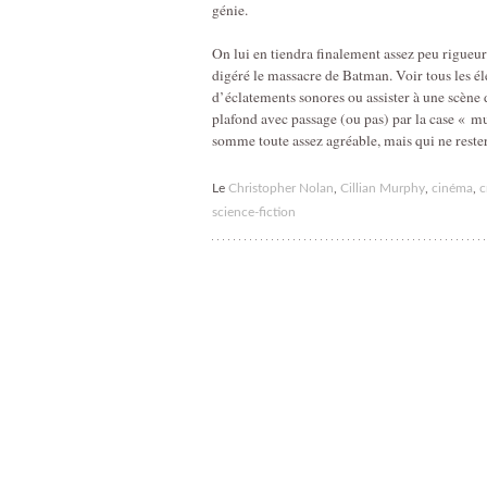
génie.
On lui en tiendra finalement assez peu rigueur.
digéré le massacre de Batman. Voir tous les é
d’éclatements sonores ou assister à une scène
plafond avec passage (ou pas) par la case « mur
somme toute assez agréable, mais qui ne rester
Le
Christopher Nolan
,
Cillian Murphy
,
cinéma
,
c
science-fiction