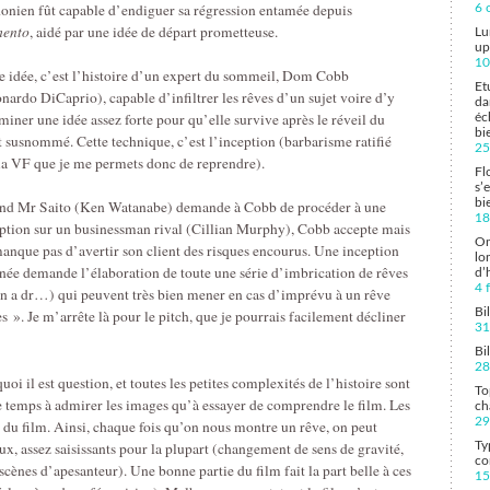
onien fût capable d’endiguer sa régression entamée depuis
6 
ento
, aidé par une idée de départ prometteuse.
Lu
up
10
e idée, c’est l’histoire d’un expert du sommeil, Dom Cobb
Et
nardo DiCaprio), capable d’infiltrer les rêves d’un sujet voire d’y
da
miner une idée assez forte pour qu’elle survive après le réveil du
éc
bi
t susnommé. Cette technique, c’est l’inception (barbarisme ratifié
25
la VF que je me permets donc de reprendre).
Fl
s’
bi
nd Mr Saito (Ken Watanabe) demande à Cobb de procéder à une
18
ption sur un businessman rival (Cillian Murphy), Cobb accepte mais
On
anque pas d’avertir son client des risques encourus. Une inception
lo
née demande l’élaboration de toute une série d’imbrication de rêves
d’
4 
n a dr…) qui peuvent très bien mener en cas d’imprévu à un rêve
Bi
es ». Je m’arrête là pour le pitch, que je pourrais facilement décliner
31
Bi
28
oi il est question, et toutes les petites complexités de l’histoire sont
To
e temps à admirer les images qu’à essayer de comprendre le film. Les
ch
29
 du film. Ainsi, chaque fois qu’on nous montre un rêve, on peut
ux, assez saisissants pour la plupart (changement de sens de gravité,
Ty
co
scènes d’apesanteur). Une bonne partie du film fait la part belle à ces
15