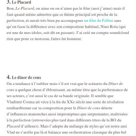
3.
Le Placard
Bon,
Le Placard
, on aime ou on n’aime pas le film (moi j’aime) mais il
faut quand même admettre que ce thème principal est proche de la
perfection, et aurait très bien pu accompagner
un film de Fellini
sans
qu’on fasse la différence avec son compositeur habituel, Nino Rota (qui
est une de mes idoles, soit dit en passant). J’ai créé un compte soundcloud
rien que pour ce morceau, faites-lui honneur.
4.
Le dîner de cons
On a tendance à l’oublier mais s’il est vrai que le scénario du
Dîner de
cons
a quelque chose d’éblouissant, au même titre que la performance de
ses acteurs, c’est aussi le cas de sa bande originale. Il semble que
Vladimir Cosma ait vécu à la fin du XXe siècle une sorte de révélation
reinhardtienne car sa composition pour le
Dîner de cons
dénote
d’influences manouches aussi impromptues que surprenantes, maîtrisées
à la perfection (retrouvées plus tard dans différents titres de la BO du
Placard
d’ailleurs). Mais l’adepte du mélange de styles qu’est notre ami
Vlad ne s’arrête pas là et balance une orchestration classique du plus bel