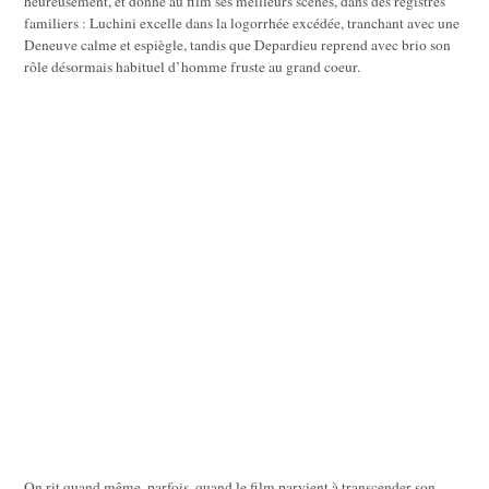
heureusement, et donne au film ses meilleurs scènes, dans des registres
familiers : Luchini excelle dans la logorrhée excédée, tranchant avec une
Deneuve calme et espiègle, tandis que Depardieu reprend avec brio son
rôle désormais habituel d’homme fruste au grand coeur.
On rit quand même, parfois, quand le film parvient à transcender son