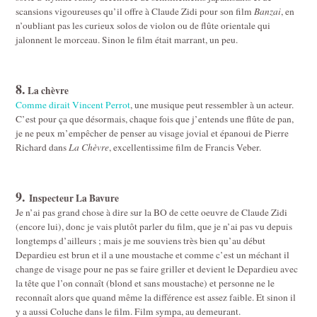
scansions vigoureuses qu’il offre à Claude Zidi pour son film
Banzai
, en
n’oubliant pas les curieux solos de violon ou de flûte orientale qui
jalonnent le morceau. Sinon le film était marrant, un peu.
8.
La chèvre
Comme dirait Vincent Perrot
, une musique peut ressembler à un acteur.
C’est pour ça que désormais, chaque fois que j’entends une flûte de pan,
je ne peux m’empêcher de penser au visage jovial et épanoui de Pierre
Richard dans
La Chèvre
, excellentissime film de Francis Veber.
9.
Inspecteur La Bavure
Je n’ai pas grand chose à dire sur la BO de cette oeuvre de Claude Zidi
(encore lui), donc je vais plutôt parler du film, que je n’ai pas vu depuis
longtemps d’ailleurs ; mais je me souviens très bien qu’au début
Depardieu est brun et il a une moustache et comme c’est un méchant il
change de visage pour ne pas se faire griller et devient le Depardieu avec
la tête que l’on connaît (blond et sans moustache) et personne ne le
reconnaît alors que quand même la différence est assez faible. Et sinon il
y a aussi Coluche dans le film. Film sympa, au demeurant.