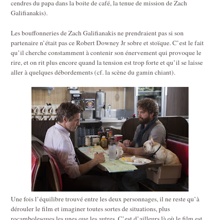
cendres du papa dans la boite de café, la tenue de mission de Zach
Galifianakis).
Les bouffonneries de Zach Galifianakis ne prendraient pas si son
partenaire n’était pas ce Robert Downey Jr sobre et stoïque. C’est le fait
qu’il cherche constamment à contenir son énervement qui provoque le
rire, et on rit plus encore quand la tension est trop forte et qu’il se laisse
aller à quelques débordements (cf. la scène du gamin chiant).
Une fois l’équilibre trouvé entre les deux personnages, il ne reste qu’à
dérouler le film et imaginer toutes sortes de situations, plus
rocambolesques les unes que les autres. C’est d’ailleurs là où le film est