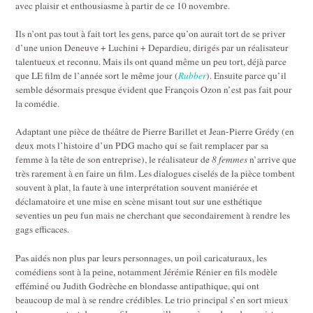
avec plaisir et enthousiasme à partir de ce 10 novembre.
Ils n’ont pas tout à fait tort les gens, parce qu’on aurait tort de se priver
d’une union Deneuve + Luchini + Depardieu, dirigés par un réalisateur
talentueux et reconnu. Mais ils ont quand même un peu tort, déjà parce
que LE film de l’année sort le même jour (
Rubber
). Ensuite parce qu’il
semble désormais presque évident que François Ozon n’est pas fait pour
la comédie.
Adaptant une pièce de théâtre de Pierre Barillet et Jean-Pierre Grédy (en
deux mots l’histoire d’un PDG macho qui se fait remplacer par sa
femme à la tête de son entreprise), le réalisateur de
8 femmes
n’arrive que
très rarement à en faire un film. Les dialogues ciselés de la pièce tombent
souvent à plat, la faute à une interprétation souvent maniérée et
déclamatoire et une mise en scène misant tout sur une esthétique
seventies un peu fun mais ne cherchant que secondairement à rendre les
gags efficaces.
Pas aidés non plus par leurs personnages, un poil caricaturaux, les
comédiens sont à la peine, notamment Jérémie Rénier en fils modèle
efféminé ou Judith Godrèche en blondasse antipathique, qui ont
beaucoup de mal à se rendre crédibles. Le trio principal s’en sort mieux