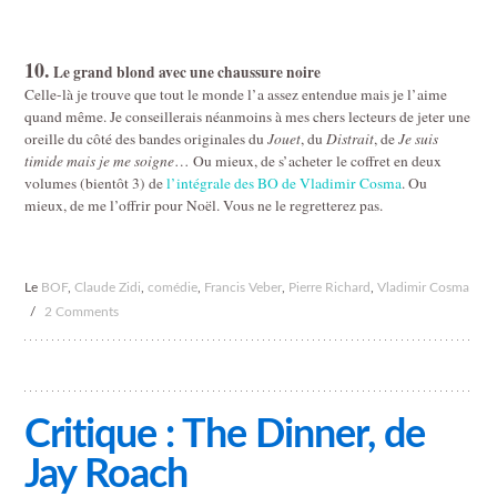
10.
Le grand blond avec une chaussure noire
Celle-là je trouve que tout le monde l’a assez entendue mais je l’aime
quand même. Je conseillerais néanmoins à mes chers lecteurs de jeter une
oreille du côté des bandes originales du
Jouet
, du
Distrait
, de
Je suis
timide mais je me soigne
… Ou mieux, de s’acheter le coffret en deux
volumes (bientôt 3) de
l’intégrale des BO de Vladimir Cosma
. Ou
mieux, de me l’offrir pour Noël. Vous ne le regretterez pas.
Le
BOF
,
Claude Zidi
,
comédie
,
Francis Veber
,
Pierre Richard
,
Vladimir Cosma
/
2 Comments
Critique : The Dinner, de
Jay Roach