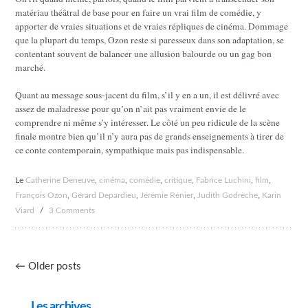
matériau théâtral de base pour en faire un vrai film de comédie, y
apporter de vraies situations et de vraies répliques de cinéma. Dommage
que la plupart du temps, Ozon reste si paresseux dans son adaptation, se
contentant souvent de balancer une allusion balourde ou un gag bon
marché.
Quant au message sous-jacent du film, s’il y en a un, il est délivré avec
assez de maladresse pour qu’on n’ait pas vraiment envie de le
comprendre ni même s’y intéresser. Le côté un peu ridicule de la scène
finale montre bien qu’il n’y aura pas de grands enseignements à tirer de
ce conte contemporain, sympathique mais pas indispensable.
Le
Catherine Deneuve
,
cinéma
,
comédie
,
critique
,
Fabrice Luchini
,
film
,
François Ozon
,
Gérard Depardieu
,
Jérémie Rénier
,
Judith Godrèche
,
Karin
Viard
/
3 Comments
Post
←
Older posts
navigation
Les archives