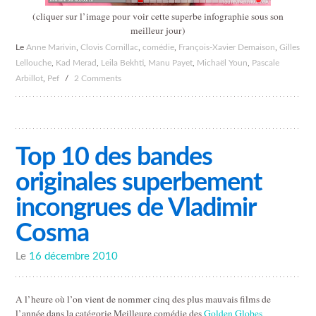
(cliquer sur l’image pour voir cette superbe infographie sous son
meilleur jour)
Le
Anne Marivin
,
Clovis Cornillac
,
comédie
,
François-Xavier Demaison
,
Gilles
Lellouche
,
Kad Merad
,
Leila Bekhti
,
Manu Payet
,
Michaël Youn
,
Pascale
Arbillot
,
Pef
/
2 Comments
Top 10 des bandes
originales superbement
incongrues de Vladimir
Cosma
Le
16 décembre 2010
A l’heure où l’on vient de nommer cinq des plus mauvais films de
l’année dans la catégorie Meilleure comédie des
Golden Globes