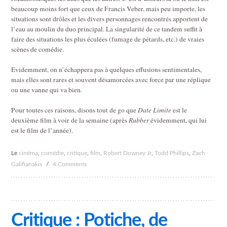
beaucoup moins fort que ceux de Francis Veber, mais peu importe, les
situations sont drôles et les divers personnages rencontrés apportent de
l’eau au moulin du duo principal. La singularité de ce tandem suffit à
faire des situations les plus éculées (fumage de pétards, etc.) de vraies
scènes de comédie.
Evidemment, on n’échappera pas à quelques effusions sentimentales,
mais elles sont rares et souvent désamorcées avec force par une réplique
ou une vanne qui va bien.
Pour toutes ces raisons, disons tout de go que
Date Limite
est le
deuxième film à voir de la semaine (après
Rubber
évidemment, qui lui
est le film de l’année).
Le
cinéma
,
comédie
,
critique
,
film
,
Robert Downey Jr
,
Todd Phillips
,
Zach
Galifianakis
/
4 Comments
Critique : Potiche, de