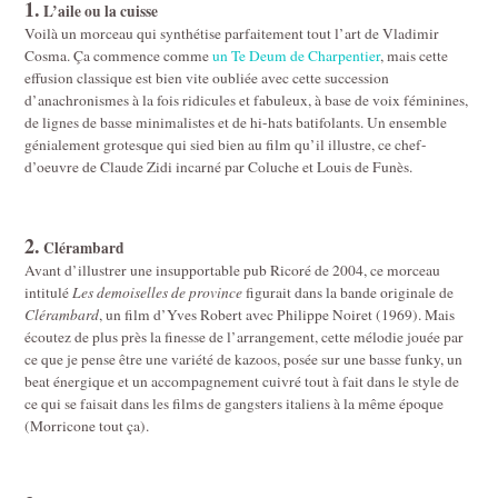
1.
L’aile ou la cuisse
Voilà un morceau qui synthétise parfaitement tout l’art de Vladimir
Cosma. Ça commence comme
un Te Deum de Charpentier
, mais cette
effusion classique est bien vite oubliée avec cette succession
d’anachronismes à la fois ridicules et fabuleux, à base de voix féminines,
de lignes de basse minimalistes et de hi-hats batifolants. Un ensemble
génialement grotesque qui sied bien au film qu’il illustre, ce chef-
d’oeuvre de Claude Zidi incarné par Coluche et Louis de Funès.
2.
Clérambard
Avant d’illustrer une insupportable pub Ricoré de 2004, ce morceau
intitulé
Les demoiselles de province
figurait dans la bande originale de
Clérambard
, un film d’Yves Robert avec Philippe Noiret (1969). Mais
écoutez de plus près la finesse de l’arrangement, cette mélodie jouée par
ce que je pense être une variété de kazoos, posée sur une basse funky, un
beat énergique et un accompagnement cuivré tout à fait dans le style de
ce qui se faisait dans les films de gangsters italiens à la même époque
(Morricone tout ça).