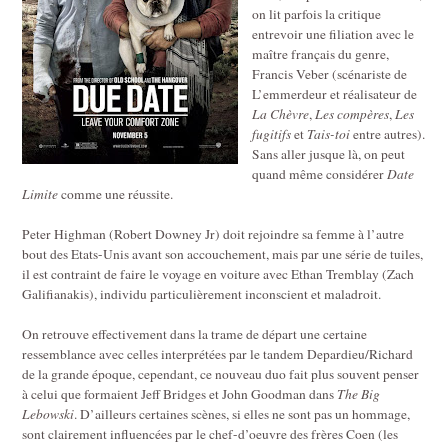
on lit parfois la critique
entrevoir une filiation avec le
maître français du genre,
Francis Veber (scénariste de
L’emmerdeur et réalisateur de
La Chèvre
,
Les compères
,
Les
fugitifs
et
Tais-toi
entre autres).
Sans aller jusque là, on peut
quand même considérer
Date
Limite
comme une réussite.
Peter Highman (Robert Downey Jr) doit rejoindre sa femme à l’autre
bout des Etats-Unis avant son accouchement, mais par une série de tuiles,
il est contraint de faire le voyage en voiture avec Ethan Tremblay (Zach
Galifianakis), individu particulièrement inconscient et maladroit.
On retrouve effectivement dans la trame de départ une certaine
ressemblance avec celles interprétées par le tandem Depardieu/Richard
de la grande époque, cependant, ce nouveau duo fait plus souvent penser
à celui que formaient Jeff Bridges et John Goodman dans
The Big
Lebowski
. D’ailleurs certaines scènes, si elles ne sont pas un hommage,
sont clairement influencées par le chef-d’oeuvre des frères Coen (les