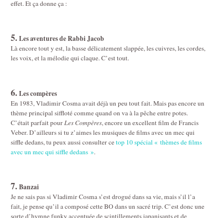
effet. Et ça donne ça :
5.
Les aventures de Rabbi Jacob
Là encore tout y est, la basse délicatement slappée, les cuivres, les cordes,
les voix, et la mélodie qui claque. C’est tout.
6.
Les compères
En 1983, Vladimir Cosma avait déjà un peu tout fait. Mais pas encore un
thème principal siffloté comme quand on va à la pêche entre potes.
C’était parfait pour
Les Compères
, encore un excellent film de Francis
Veber. D’ailleurs si tu z’aimes les musiques de films avec un mec qui
siffle dedans, tu peux aussi consulter ce
top 10 spécial « thèmes de films
avec un mec qui siffle dedans »
.
7.
Banzai
Je ne sais pas si Vladimir Cosma s’est drogué dans sa vie, mais s’il l’a
fait, je pense qu’il a composé cette BO dans un sacré trip. C’est donc une
sorte d’hymne funky accentuée de scintillements japanisants et de