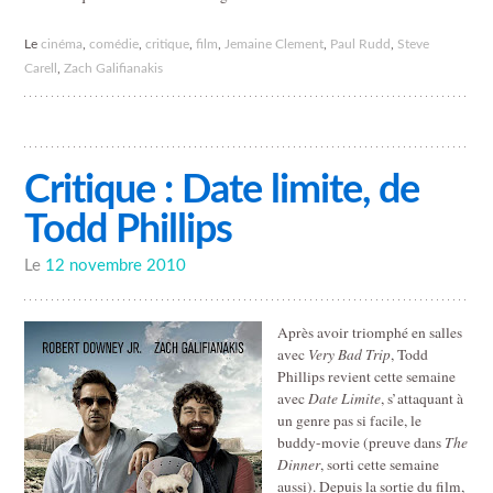
Le
cinéma
,
comédie
,
critique
,
film
,
Jemaine Clement
,
Paul Rudd
,
Steve
Carell
,
Zach Galifianakis
Critique : Date limite, de
Todd Phillips
Le
12 novembre 2010
Après avoir triomphé en salles
avec
Very Bad Trip
, Todd
Phillips revient cette semaine
avec
Date Limite
, s’attaquant à
un genre pas si facile, le
buddy-movie (preuve dans
The
Dinner
, sorti cette semaine
aussi). Depuis la sortie du film,