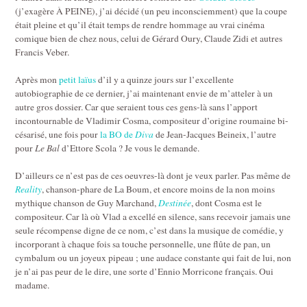
(j’exagère À PEINE), j’ai décidé (un peu inconsciemment) que la coupe
était pleine et qu’il était temps de rendre hommage au vrai cinéma
comique bien de chez nous, celui de Gérard Oury, Claude Zidi et autres
Francis Veber.
Après mon
petit laïus
d’il y a quinze jours sur l’excellente
autobiographie de ce dernier, j’ai maintenant envie de m’atteler à un
autre gros dossier. Car que seraient tous ces gens-là sans l’apport
incontournable de Vladimir Cosma, compositeur d’origine roumaine bi-
césarisé, une fois pour
la BO de
Diva
de Jean-Jacques Beineix, l’autre
pour
Le Bal
d’Ettore Scola ? Je vous le demande.
D’ailleurs ce n’est pas de ces oeuvres-là dont je veux parler. Pas même de
Reality
, chanson-phare de La Boum, et encore moins de la non moins
mythique chanson de Guy Marchand,
Destinée
, dont Cosma est le
compositeur. Car là où Vlad a excellé en silence, sans recevoir jamais une
seule récompense digne de ce nom, c’est dans la musique de comédie, y
incorporant à chaque fois sa touche personnelle, une flûte de pan, un
cymbalum ou un joyeux pipeau ; une audace constante qui fait de lui, non
je n’ai pas peur de le dire, une sorte d’Ennio Morricone français. Oui
madame.