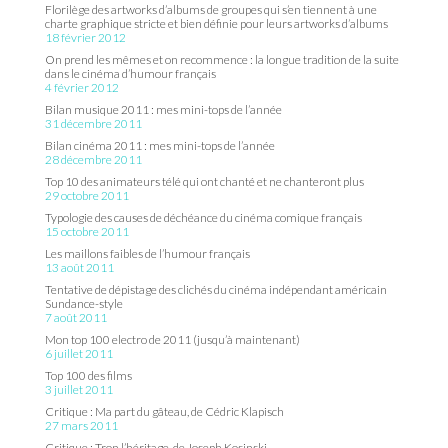
Florilège des artworks d’albums de groupes qui s’en tiennent à une
charte graphique stricte et bien définie pour leurs artworks d’albums
18 février 2012
On prend les mêmes et on recommence : la longue tradition de la suite
dans le cinéma d’humour français
4 février 2012
Bilan musique 2011 : mes mini-tops de l’année
31 décembre 2011
Bilan cinéma 2011 : mes mini-tops de l’année
28 décembre 2011
Top 10 des animateurs télé qui ont chanté et ne chanteront plus
29 octobre 2011
Typologie des causes de déchéance du cinéma comique français
15 octobre 2011
Les maillons faibles de l’humour français
13 août 2011
Tentative de dépistage des clichés du cinéma indépendant américain
Sundance-style
7 août 2011
Mon top 100 electro de 2011 (jusqu’à maintenant)
6 juillet 2011
Top 100 des films
3 juillet 2011
Critique : Ma part du gâteau, de Cédric Klapisch
27 mars 2011
Critique : Tron l’héritage, de Joseph Kosinski