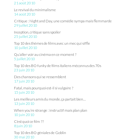
21 août 2010
Le revival du minimalisme
14 août 2010
Critique : Night and Day, une comédie sympa mais flemmarde
29 juillet 2010
Inception, critique sans spoiler
25 juillet 2010
Top 10 des thèmes de films avec un mec qui siffle
10 juillet 2010
Qu’aller voir au cinéma en ce moment ?
5 juillet 2010
Top 10 des BO funky de films italiens méconnus des 70s
23 juin 2010
Des chansons qui se ressemblent
17 juin 2010
Fatal, mais pourquoi est-il si vulgaire ?
15 juin 2010
Les meilleurs amis du monde, ça partait bien…
13 juin 2010
When you’re strange : instructif mais plan plan
10 juin 2010
C’est quoi ce film ??
8 juin 2010
Top 10 des BO géniales de Goblin
30 mai 2010