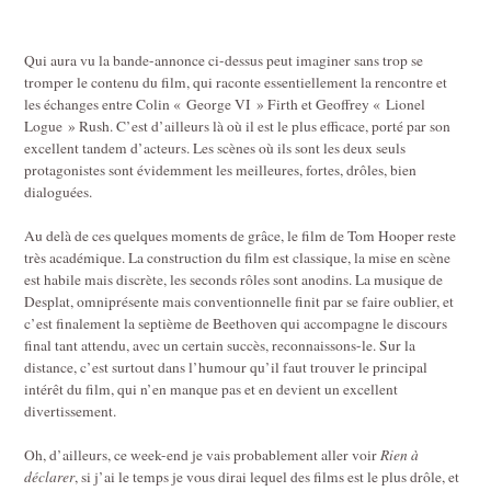
Qui aura vu la bande-annonce ci-dessus peut imaginer sans trop se
tromper le contenu du film, qui raconte essentiellement la rencontre et
les échanges entre Colin « George VI » Firth et Geoffrey « Lionel
Logue » Rush. C’est d’ailleurs là où il est le plus efficace, porté par son
excellent tandem d’acteurs. Les scènes où ils sont les deux seuls
protagonistes sont évidemment les meilleures, fortes, drôles, bien
dialoguées.
Au delà de ces quelques moments de grâce, le film de Tom Hooper reste
très académique. La construction du film est classique, la mise en scène
est habile mais discrète, les seconds rôles sont anodins. La musique de
Desplat, omniprésente mais conventionnelle finit par se faire oublier, et
c’est finalement la septième de Beethoven qui accompagne le discours
final tant attendu, avec un certain succès, reconnaissons-le. Sur la
distance, c’est surtout dans l’humour qu’il faut trouver le principal
intérêt du film, qui n’en manque pas et en devient un excellent
divertissement.
Oh, d’ailleurs, ce week-end je vais probablement aller voir
Rien à
déclarer
, si j’ai le temps je vous dirai lequel des films est le plus drôle, et