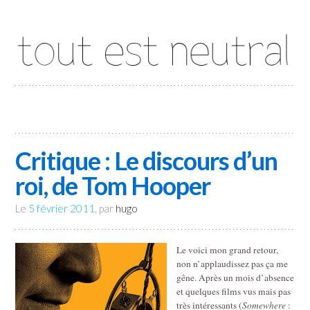
Tout est neutral
Critique : Le discours d’un
roi, de Tom Hooper
Le
5 février 2011
, par
hugo
Le voici mon grand retour,
non n’applaudissez pas ça me
gêne. Après un mois d’absence
et quelques films vus mais pas
très intéressants (
Somewhere
: