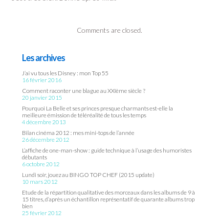
Comments are closed.
Les archives
J’ai vu tous les Disney : mon Top 55
16 février 2016
Comment raconter une blague au XXIème siècle ?
20 janvier 2015
Pourquoi La Belle et ses princes presque charmants est-elle la
meilleure émission de téléréalité de tous les temps
4 décembre 2013
Bilan cinéma 2012 : mes mini-tops de l’année
26 décembre 2012
L’affiche de one-man-show : guide technique à l’usage des humoristes
débutants
6 octobre 2012
Lundi soir, jouez au BINGO TOP CHEF (2015 update)
10 mars 2012
Etude de la répartition qualitative des morceaux dans les albums de 9 à
15 titres, d’après un échantillon représentatif de quarante albums trop
bien
25 février 2012