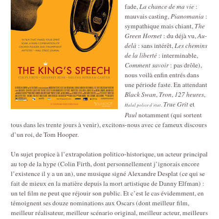
fade,
La chance de ma vie
:
mauvais casting,
Pianomania
:
sympathique mais chiant,
The
Green Hornet
: du déjà vu,
Au-
delà
: sans intérêt,
Les chemins
de la liberté
: interminable,
Comment savoir
: pas drôle),
nous voilà enfin entrés dans
une période faste. En attendant
Black Swan
,
Tron
,
127 heures
,
True Grit
et
Halal police d’état
,
Paul
notamment (qui sortent
tous dans les trente jours à venir), excitons-nous avec ce fameux discours
d’un roi, de Tom Hooper.
Un sujet propice à l’extrapolation politico-historique, un acteur principal
au top de la hype (Colin Firth, dont personnellement j’ignorais encore
l’existence il y a un an), une musique signé Alexandre Desplat (ce qui se
fait de mieux en la matière depuis la mort artistique de Danny Elfman) :
un tel film ne peut que réjouir son public. Et c’est le cas évidemment, en
témoignent ses douze nominations aux Oscars (dont meilleur film,
meilleur réalisateur, meilleur scénario original, meilleur acteur, meilleurs