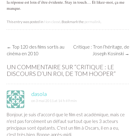
la réponse est loin d’être évidente. Stay in touch… Et likez-moi, ça me
manque.
This entry was posted in
Non classé
. Bookmark the
permalink
.
Post
←
Top 120 des films sortis au
Critique : Tron l’héritage, de
navigation
cinéma en 2010
Joseph Kosinski
→
UN COMMENTAIRE SUR “
CRITIQUE : LE
DISCOURS D’UN ROI, DE TOM HOOPER
”
dasola
on 3 mai 2011 at 14 h 49 min
Bonjour, je suis d'accord que le film est académique, mais ce
n'est pas forcément un défaut surtout que les 3 acteurs
principaux sont épatants. C'est un film à Oscars, il en a eu,
c'est très bien. Bonne après-midi.