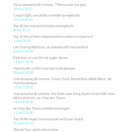
Deux semaines de cinéma : 7 films à voir (ou pas)
18 mai 2010
Crazy Night, une petite comédie sympatoche
14 mai 2010
Top 10 des reprises/remixes conceptuels
8 mai 2010
Top 10 des artistes réjouissants en concert ces jours-ci
1 mai 2010
Life During Wartime, un Solondz soft mais brillant
26 avril 2010
Kick-Ass, un vrai film de super-héros
22 avril 2010
Mammuth, un film marrant mais pas que
20 avril 2010
Une semaine de cinéma : Green Zone, Breathless, Adèle Blanc-Sec,
Huit fois debout
19 avril 2010
Une semaine de cinéma : My Own Love Song, Ajami, Ensemble nous
allons vivre etc., Le Choc des Titans
13 avril 2010
Le Choc des Titans, mission accomplie
11 avril 2010
Top 10 des super morceaux pervertis par la pub
10 avril 2010
Tête de Turc : peut mieux faire