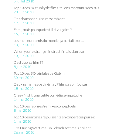
5 juillet 2010
Top 10 des BO funky de films italiens méconnus des 70s
23 juin 2010
Des chansons qui se ressemblent
17 juin 2010
Fatal, mais pourquoi est-il si vulgaire ?
15 juin 2010
Les meilleurs amis du monde, ça partait bien…
13 juin 2010
When you’re strange : instructif mais plan plan
10 juin 2010
C’est quoi ce film ??
8 juin 2010
Top 10 des BO géniales de Goblin
30 mai 2010
Deux semaines de cinéma : 7 films à voir (ou pas)
18 mai 2010
Crazy Night, une petite comédie sympatoche
14 mai 2010
Top 10 des reprises/remixes conceptuels
8 mai 2010
Top 10 des artistes réjouissants en concert ces jours-ci
1 mai 2010
Life During Wartime, un Solondz soft mais brillant
26 avril 2010