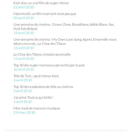
Kick-Ass, un vrai film de super-héros
22 avril 2010
Mammuth, un film marrant mais pas que
20 avril 2010
Une semaine de cinéma : Green Zone, Breathless, Adèle Blanc-Sec,
Huit fois debout
19 avril 2010
Une semaine de cinéma : My Own Love Song, Ajami, Ensemble nous
allons vivre etc., Le Choc des Titans
13 avril 2010
Le Choc des Titans, mission accomplie
11 avril 2010
Top 10 des super morceaux pervertis par la pub
10 avril 2010
Tête de Turc : peut mieux faire
6 avril 2010
Top 10 des explosions de tête au cinéma
3 avril 2010
J’ai aimé Tout ce qui brille !
1 avril 2010
Mon mois de mars en musique
29 mars 2010