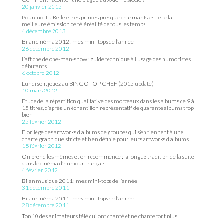
20 janvier 2015
Pourquoi La Belle et ses princes presque charmants est-elle la
meilleure émission de téléréalité de tous les temps
4 décembre 2013
Bilan cinéma 2012 : mes mini-tops de l’année
26 décembre 2012
L’affiche de one-man-show : guide technique à l’usage des humoristes
débutants
6 octobre 2012
Lundi soir, jouez au BINGO TOP CHEF (2015 update)
10 mars 2012
Etude de la répartition qualitative des morceaux dans les albums de 9 à
15 titres, d’après un échantillon représentatif de quarante albums trop
bien
25 février 2012
Florilège des artworks d’albums de groupes qui s’en tiennent à une
charte graphique stricte et bien définie pour leurs artworks d’albums
18 février 2012
On prend les mêmes et on recommence : la longue tradition de la suite
dans le cinéma d’humour français
4 février 2012
Bilan musique 2011 : mes mini-tops de l’année
31 décembre 2011
Bilan cinéma 2011 : mes mini-tops de l’année
28 décembre 2011
Top 10 des animateurs télé qui ont chanté et ne chanteront plus