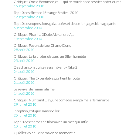
Critique : Oncle Boonmee, celui qui se souvient de ses vies antérieures
15 septembre 2010
Top 10 des films de l’Etrange Festival 2010
12 septembre 2010
Top 10 des expressions galvaudées et tics de langages bien agaçants
5 septembre 2010
Critique : Piranha 3D, de Alexandre Aja
1 septembre 2010
Critique : Poetry, de Lee Chang-Dong
28 août 2010
Critique : Le bruit des glaçons, un Blier honnête
25 août 2010
Des chansons qui se ressemblent – Take 2
24 août 2010
Critique : The Expendables, ça tient la route
21 août 2010
Le revival du minimalisme
14 août 2010
Critique : Night and Day, une comédie sympa mais flemmarde
29 juillet 2010
Inception, critique sans spoiler
25 juillet 2010
Top 10 des thèmes de films avec un mec qui siffle
10 juillet 2010
Qu’aller voir au cinéma en ce moment ?