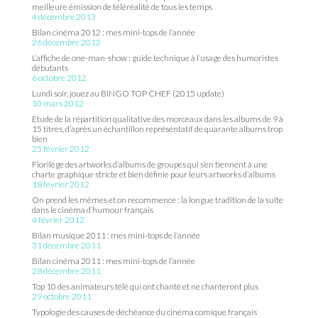
meilleure émission de téléréalité de tous les temps
4 décembre 2013
Bilan cinéma 2012 : mes mini-tops de l’année
26 décembre 2012
L’affiche de one-man-show : guide technique à l’usage des humoristes
débutants
6 octobre 2012
Lundi soir, jouez au BINGO TOP CHEF (2015 update)
10 mars 2012
Etude de la répartition qualitative des morceaux dans les albums de 9 à
15 titres, d’après un échantillon représentatif de quarante albums trop
bien
25 février 2012
Florilège des artworks d’albums de groupes qui s’en tiennent à une
charte graphique stricte et bien définie pour leurs artworks d’albums
18 février 2012
On prend les mêmes et on recommence : la longue tradition de la suite
dans le cinéma d’humour français
4 février 2012
Bilan musique 2011 : mes mini-tops de l’année
31 décembre 2011
Bilan cinéma 2011 : mes mini-tops de l’année
28 décembre 2011
Top 10 des animateurs télé qui ont chanté et ne chanteront plus
29 octobre 2011
Typologie des causes de déchéance du cinéma comique français