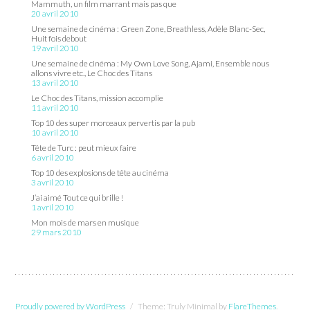
Mammuth, un film marrant mais pas que
20 avril 2010
Une semaine de cinéma : Green Zone, Breathless, Adèle Blanc-Sec,
Huit fois debout
19 avril 2010
Une semaine de cinéma : My Own Love Song, Ajami, Ensemble nous
allons vivre etc., Le Choc des Titans
13 avril 2010
Le Choc des Titans, mission accomplie
11 avril 2010
Top 10 des super morceaux pervertis par la pub
10 avril 2010
Tête de Turc : peut mieux faire
6 avril 2010
Top 10 des explosions de tête au cinéma
3 avril 2010
J’ai aimé Tout ce qui brille !
1 avril 2010
Mon mois de mars en musique
29 mars 2010
Proudly powered by WordPress
/
Theme: Truly Minimal by
FlareThemes
.