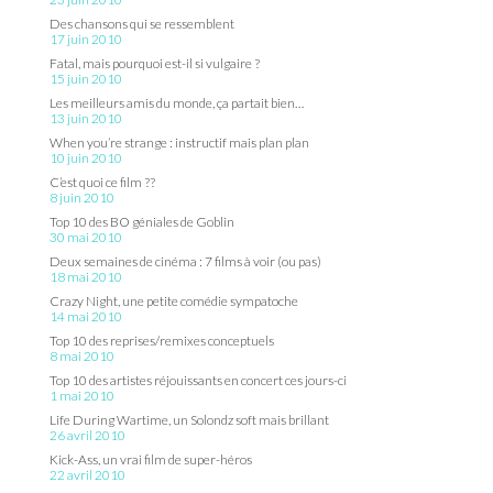
Des chansons qui se ressemblent
17 juin 2010
Fatal, mais pourquoi est-il si vulgaire ?
15 juin 2010
Les meilleurs amis du monde, ça partait bien…
13 juin 2010
When you’re strange : instructif mais plan plan
10 juin 2010
C’est quoi ce film ??
8 juin 2010
Top 10 des BO géniales de Goblin
30 mai 2010
Deux semaines de cinéma : 7 films à voir (ou pas)
18 mai 2010
Crazy Night, une petite comédie sympatoche
14 mai 2010
Top 10 des reprises/remixes conceptuels
8 mai 2010
Top 10 des artistes réjouissants en concert ces jours-ci
1 mai 2010
Life During Wartime, un Solondz soft mais brillant
26 avril 2010
Kick-Ass, un vrai film de super-héros
22 avril 2010