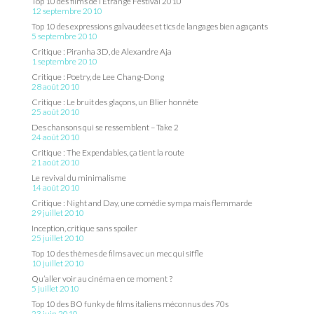
Top 10 des films de l’Etrange Festival 2010
12 septembre 2010
Top 10 des expressions galvaudées et tics de langages bien agaçants
5 septembre 2010
Critique : Piranha 3D, de Alexandre Aja
1 septembre 2010
Critique : Poetry, de Lee Chang-Dong
28 août 2010
Critique : Le bruit des glaçons, un Blier honnête
25 août 2010
Des chansons qui se ressemblent – Take 2
24 août 2010
Critique : The Expendables, ça tient la route
21 août 2010
Le revival du minimalisme
14 août 2010
Critique : Night and Day, une comédie sympa mais flemmarde
29 juillet 2010
Inception, critique sans spoiler
25 juillet 2010
Top 10 des thèmes de films avec un mec qui siffle
10 juillet 2010
Qu’aller voir au cinéma en ce moment ?
5 juillet 2010
Top 10 des BO funky de films italiens méconnus des 70s
23 juin 2010