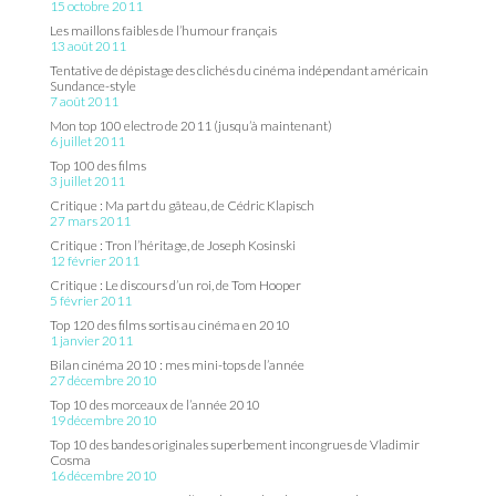
15 octobre 2011
Les maillons faibles de l’humour français
13 août 2011
Tentative de dépistage des clichés du cinéma indépendant américain
Sundance-style
7 août 2011
Mon top 100 electro de 2011 (jusqu’à maintenant)
6 juillet 2011
Top 100 des films
3 juillet 2011
Critique : Ma part du gâteau, de Cédric Klapisch
27 mars 2011
Critique : Tron l’héritage, de Joseph Kosinski
12 février 2011
Critique : Le discours d’un roi, de Tom Hooper
5 février 2011
Top 120 des films sortis au cinéma en 2010
1 janvier 2011
Bilan cinéma 2010 : mes mini-tops de l’année
27 décembre 2010
Top 10 des morceaux de l’année 2010
19 décembre 2010
Top 10 des bandes originales superbement incongrues de Vladimir
Cosma
16 décembre 2010