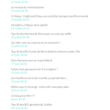
21 août 2010
Le revival du minimalisme
14 août 2010
Critique : Night and Day, une comédie sympa mais flemmarde
29 juillet 2010
Inception, critique sans spoiler
25 juillet 2010
Top 10 des thèmes de films avec un mec qui siffle
10 juillet 2010
Qu’aller voir au cinéma en ce moment ?
5 juillet 2010
Top 10 des BO funky de films italiens méconnus des 70s
23 juin 2010
Des chansons qui se ressemblent
17 juin 2010
Fatal, mais pourquoi est-il si vulgaire ?
15 juin 2010
Les meilleurs amis du monde, ça partait bien…
13 juin 2010
When you’re strange : instructif mais plan plan
10 juin 2010
C’est quoi ce film ??
8 juin 2010
Top 10 des BO géniales de Goblin
30 mai 2010