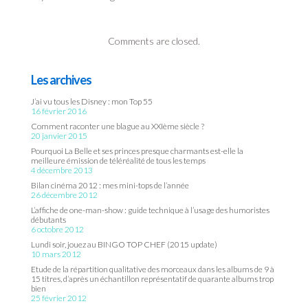
Comments are closed.
Les archives
J’ai vu tous les Disney : mon Top 55
16 février 2016
Comment raconter une blague au XXIème siècle ?
20 janvier 2015
Pourquoi La Belle et ses princes presque charmants est-elle la
meilleure émission de téléréalité de tous les temps
4 décembre 2013
Bilan cinéma 2012 : mes mini-tops de l’année
26 décembre 2012
L’affiche de one-man-show : guide technique à l’usage des humoristes
débutants
6 octobre 2012
Lundi soir, jouez au BINGO TOP CHEF (2015 update)
10 mars 2012
Etude de la répartition qualitative des morceaux dans les albums de 9 à
15 titres, d’après un échantillon représentatif de quarante albums trop
bien
25 février 2012