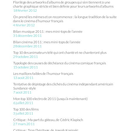
Florilège des artworks d’albums de groupes qui s’en tiennent à une
charte graphique stricte et bien définie pour leurs artworks d’albums
18 février 2012
On prend les mêmes et on recommence : la longue tradition de la suite
dans le cinéma d’humour français
4 février 2012
Bilan musique 2011 : mes mini-tops de l’année
31 décembre 2011
Bilan cinéma 2011 : mes mini-tops de l’année
28 décembre 2011
Top 10 des animateurs télé qui ont chanté et ne chanteront plus
29 octobre 2011
Typologie des causes de déchéance du cinéma comique français
15 octobre 2011
Les maillons faibles de l’humour français
13 août 2011
Tentative de dépistage des clichés du cinéma indépendant américain
Sundance-style
7 août 2011
Mon top 100 electro de 2011 (jusqu’à maintenant)
6 juillet 2011
Top 100 des films
3 juillet 2011
Critique : Ma part du gâteau, de Cédric Klapisch
27 mars 2011
Critique : Tron l’héritage, de Joseph Kosinski