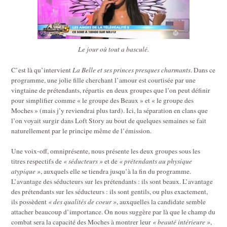
Le jour où tout a basculé.
C’est là qu’intervient
La Belle et ses princes presques charmants
. Dans ce
programme, une jolie fille cherchant l’amour est courtisée par une
vingtaine de prétendants, répartis en deux groupes que l’on peut définir
pour simplifier comme « le groupe des Beaux » et « le groupe des
Moches » (mais j’y reviendrai plus tard). Ici, la séparation en clans que
l’on voyait surgir dans Loft Story au bout de quelques semaines se fait
naturellement par le principe même de l’émission.
Une voix-off, omniprésente, nous présente les deux groupes sous les
titres respectifs de
« séducteurs »
et de
« prétendants au physique
atypique »
, auxquels elle se tiendra jusqu’à la fin du programme.
L’avantage des séducteurs sur les prétendants : ils sont beaux. L’avantage
des prétendants sur les séducteurs : ils sont gentils, ou plus exactement,
ils possèdent
« des qualités de coeur »
, auxquelles la candidate semble
attacher beaucoup d’importance. On nous suggère par là que le champ du
combat sera la capacité des Moches à montrer leur
« beauté intérieure »
,