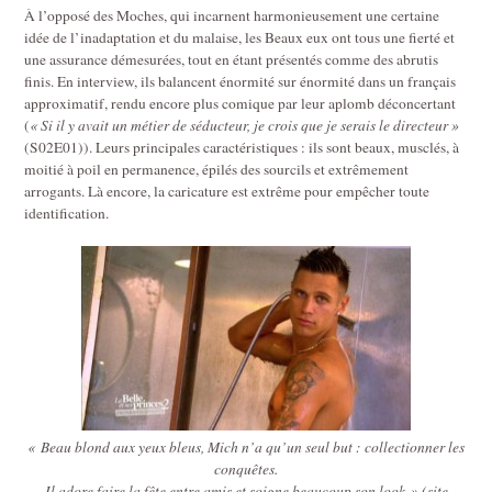
À l’opposé des Moches, qui incarnent harmonieusement une certaine
idée de l’inadaptation et du malaise, les Beaux eux ont tous une fierté et
une assurance démesurées, tout en étant présentés comme des abrutis
finis. En interview, ils balancent énormité sur énormité dans un français
approximatif, rendu encore plus comique par leur aplomb déconcertant
(
« Si il y avait un métier de séducteur, je crois que je serais le directeur »
(S02E01)). Leurs principales caractéristiques : ils sont beaux, musclés, à
moitié à poil en permanence, épilés des sourcils et extrêmement
arrogants. Là encore, la caricature est extrême pour empêcher toute
identification.
«
Beau blond aux yeux bleus, Mich n’a qu’un seul but : collectionner les
conquêtes.
Il adore faire la fête entre amis et soigne beaucoup son look
»
(site