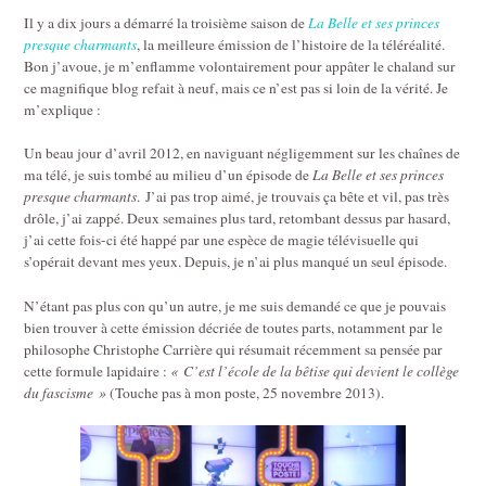
Il y a dix jours a démarré la troisième saison de
La Belle et ses princes
presque charmants
, la meilleure émission de l’histoire de la téléréalité.
Bon j’avoue, je m’enflamme volontairement pour appâter le chaland sur
ce magnifique blog refait à neuf, mais ce n’est pas si loin de la vérité. Je
m’explique :
Un beau jour d’avril 2012, en naviguant négligemment sur les chaînes de
ma télé, je suis tombé au milieu d’un épisode de
La Belle et ses princes
presque charmants
. J’ai pas trop aimé, je trouvais ça bête et vil, pas très
drôle, j’ai zappé. Deux semaines plus tard, retombant dessus par hasard,
j’ai cette fois-ci été happé par une espèce de magie télévisuelle qui
s’opérait devant mes yeux. Depuis, je n’ai plus manqué un seul épisode.
N’étant pas plus con qu’un autre, je me suis demandé ce que je pouvais
bien trouver à cette émission décriée de toutes parts, notamment par le
philosophe Christophe Carrière qui résumait récemment sa pensée par
cette formule lapidaire :
« C’est l’école de la bêtise qui devient le collège
du fascisme »
(Touche pas à mon poste, 25 novembre 2013).