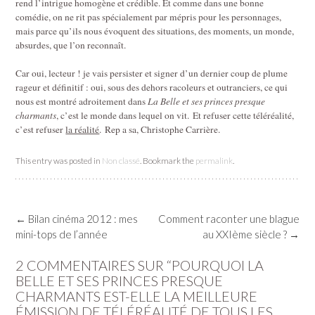
rend l’intrigue homogène et crédible. Et comme dans une bonne
comédie, on ne rit pas spécialement par mépris pour les personnages,
mais parce qu’ils nous évoquent des situations, des moments, un monde,
absurdes, que l’on reconnaît.
Car oui, lecteur ! je vais persister et signer d’un dernier coup de plume
rageur et définitif : oui, sous des dehors racoleurs et outranciers, ce qui
nous est montré adroitement dans
La Belle et ses princes presque
charmants
, c’est le monde dans lequel on vit. Et refuser cette téléréalité,
c’est refuser
la réalité
. Rep a sa, Christophe Carrière.
This entry was posted in
Non classé
. Bookmark the
permalink
.
Post
←
Bilan cinéma 2012 : mes
Comment raconter une blague
navigation
mini-tops de l’année
au XXIème siècle ?
→
2 COMMENTAIRES SUR “
POURQUOI LA
BELLE ET SES PRINCES PRESQUE
CHARMANTS EST-ELLE LA MEILLEURE
ÉMISSION DE TÉLÉRÉALITÉ DE TOUS LES