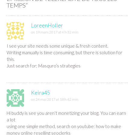
TEMPS
”
LoreenHoller
on 19 mars 2017 at 4 h 32 min
I see your site needs some unique & fresh content.
Writing manually is time consuming, but there is solution for
this.
Just search for; Masquro’s strategies
Keira45
on 24 mai 2017 at 18 h 42 min
Hi buddy is see you aren’t monetizing your blog. You can earn
a lot
using one simple method, search on youtube: how to make
money online reselling seoclerks