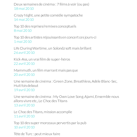
Deux semaines de cinéma : 7 films à voir (ou pas)
18 mai 2010
Crazy Night, une petite comédie sympatoche
14 mai 2010
Top 10 des reprises/remixes conceptuels
8 mai 2010
Top 10 des artistes réjouissants en concert ces jours-ci
1 mai 2010
Life During Wartime, un Solondz soft mais brillant
26 avril 2010
Kick-Ass, un vrai film de super-héros
22 avril 2010
Mammuth, un film marrant mais pas que
20 avril 2010
Une semaine de cinéma : Green Zone, Breathless, Adèle Blanc-Sec,
Huit fois debout
19 avril 2010
Une semaine de cinéma : My Own Love Song, Ajami, Ensemble nous
allons vivre etc., Le Choc des Titans
13 avril 2010
Le Choc des Titans, mission accomplie
11 avril 2010
Top 10 des super morceaux pervertis par la pub
10 avril 2010
Tête de Turc : peut mieux faire