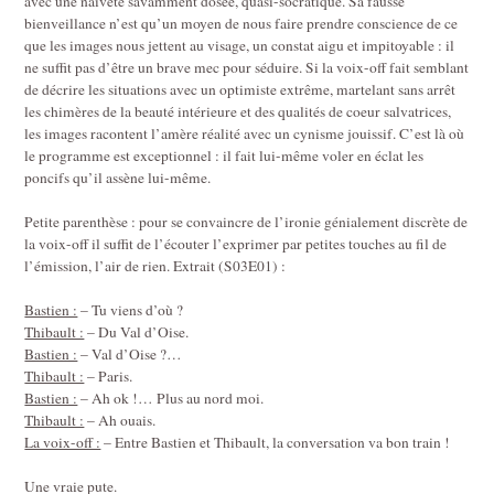
avec une naïveté savamment dosée, quasi-socratique. Sa fausse
bienveillance n’est qu’un moyen de nous faire prendre conscience de ce
que les images nous jettent au visage, un constat aigu et impitoyable : il
ne suffit pas d’être un brave mec pour séduire. Si la voix-off fait semblant
de décrire les situations avec un optimiste extrême, martelant sans arrêt
les chimères de la beauté intérieure et des qualités de coeur salvatrices,
les images racontent l’amère réalité avec un cynisme jouissif. C’est là où
le programme est exceptionnel : il fait lui-même voler en éclat les
poncifs qu’il assène lui-même.
Petite parenthèse : pour se convaincre de l’ironie génialement discrète de
la voix-off il suffit de l’écouter l’exprimer par petites touches au fil de
l’émission, l’air de rien. Extrait (S03E01) :
Bastien :
– Tu viens d’où ?
Thibault :
– Du Val d’Oise.
Bastien :
– Val d’Oise ?…
Thibault :
– Paris.
Bastien :
– Ah ok !… Plus au nord moi.
Thibault :
– Ah ouais.
La voix-off :
– Entre Bastien et Thibault, la conversation va bon train !
Une vraie pute.