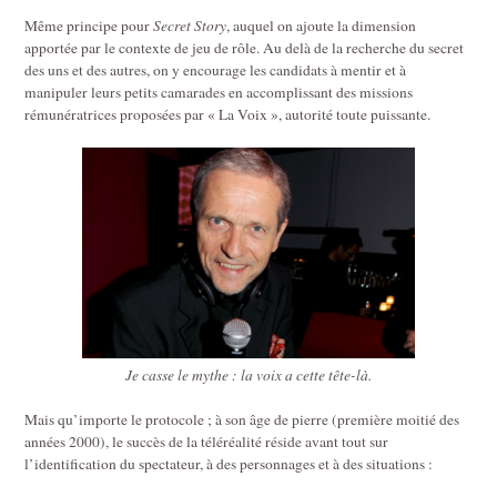
Même principe pour
Secret Story
, auquel on ajoute la dimension
apportée par le contexte de jeu de rôle. Au delà de la recherche du secret
des uns et des autres, on y encourage les candidats à mentir et à
manipuler leurs petits camarades en accomplissant des missions
rémunératrices proposées par « La Voix », autorité toute puissante.
Je casse le mythe : la voix a cette tête-là.
Mais qu’importe le protocole ; à son âge de pierre (première moitié des
années 2000), le succès de la téléréalité réside avant tout sur
l’identification du spectateur, à des personnages et à des situations :