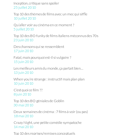
Inception, critique sans spoiler
25 juillet 2010
Top 10 des thèmes de films avec un mec qui siffle
10 juillet 2010
Qu’aller voir au cinéma en ce moment ?
5 juillet 2010
Top 10 des BO funky de films italiens méconnus des 70s
23 juin 2010
Des chansons qui se ressemblent
17 juin 2010
Fatal, mais pourquoi est-il si vulgaire ?
15 juin 2010
Les meilleurs amis du monde, ça partait bien…
13 juin 2010
When you’re strange : instructif mais plan plan
10 juin 2010
C’est quoi ce film ??
8 juin 2010
Top 10 des BO géniales de Goblin
30 mai 2010
Deux semaines de cinéma : 7 films à voir (ou pas)
18 mai 2010
Crazy Night, une petite comédie sympatoche
14 mai 2010
Top 10 des reprises/remixes conceptuels