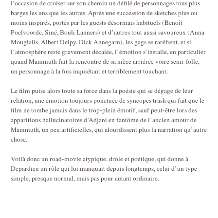
l’occasion de croiser sur son chemin un défilé de personnages tous plus
barges les uns que les autres. Après une succession de sketches plus ou
moins inspirés, portés par les guests désormais habituels (Benoît
Poelvoorde, Siné, Bouli Lanners) et d’autres tout aussi savoureux (Anna
Mouglalis, Albert Delpy, Dick Annegarn), les gags se raréfient, et si
l’atmosphère reste gravement décalée, l’émotion s’installe, en particulier
quand Mammuth fait la rencontre de sa nièce arriérée voire semi-folle,
un personnage à la fois inquiétant et terriblement touchant.
Le film puise alors toute sa force dans la poésie qui se dégage de leur
relation, une émotion toujours ponctuée de syncopes trash qui fait que le
film ne tombe jamais dans le trop-plein émotif, sauf peut-être lors des
apparitions hallucinatoires d’Adjani en fantôme de l’ancien amour de
Mammuth, un peu artificielles, qui alourdissent plus la narration qu’autre
chose.
Voilà donc un road-movie atypique, drôle et poétique, qui donne à
Depardieu un rôle qui lui manquait depuis longtemps, celui d’un type
simple, presque normal, mais pas pour autant ordinaire.