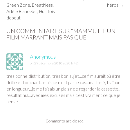
navigation
Green Zone, Breathless,
héros
→
Adèle Blanc-Sec, Huit fois
debout
UN COMMENTAIRE SUR “
MAMMUTH, UN
FILM MARRANT MAIS PAS QUE
”
Anonymous
on 29 décembre 2010 at 20 h 42 min
très bonne distribution, très bon sujet…ce film aurait pû être
drôle et touchant…mais ce n'est pas le cas…mal filmé, traînant
en longueur…je me faisais un plaisir de regarder la cassette…
résultat nul…avec mes excuses mais c'est vraiment ce que je
pense
Comments are closed.