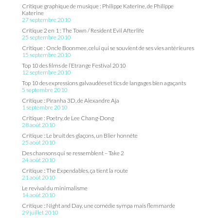
Critique graphique de musique : Philippe Katerine, de Philippe
Katerine
27 septembre 2010
Critique 2 en 1 : The Town / Resident Evil Afterlife
25 septembre 2010
Critique : Oncle Boonmee, celui qui se souvient de ses vies antérieures
15 septembre 2010
Top 10 des films de l’Etrange Festival 2010
12 septembre 2010
Top 10 des expressions galvaudées et tics de langages bien agaçants
5 septembre 2010
Critique : Piranha 3D, de Alexandre Aja
1 septembre 2010
Critique : Poetry, de Lee Chang-Dong
28 août 2010
Critique : Le bruit des glaçons, un Blier honnête
25 août 2010
Des chansons qui se ressemblent – Take 2
24 août 2010
Critique : The Expendables, ça tient la route
21 août 2010
Le revival du minimalisme
14 août 2010
Critique : Night and Day, une comédie sympa mais flemmarde
29 juillet 2010