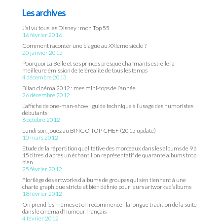
Les archives
J’ai vu tous les Disney : mon Top 55
16 février 2016
Comment raconter une blague au XXIème siècle ?
20 janvier 2015
Pourquoi La Belle et ses princes presque charmants est-elle la
meilleure émission de téléréalité de tous les temps
4 décembre 2013
Bilan cinéma 2012 : mes mini-tops de l’année
26 décembre 2012
L’affiche de one-man-show : guide technique à l’usage des humoristes
débutants
6 octobre 2012
Lundi soir, jouez au BINGO TOP CHEF (2015 update)
10 mars 2012
Etude de la répartition qualitative des morceaux dans les albums de 9 à
15 titres, d’après un échantillon représentatif de quarante albums trop
bien
25 février 2012
Florilège des artworks d’albums de groupes qui s’en tiennent à une
charte graphique stricte et bien définie pour leurs artworks d’albums
18 février 2012
On prend les mêmes et on recommence : la longue tradition de la suite
dans le cinéma d’humour français
4 février 2012