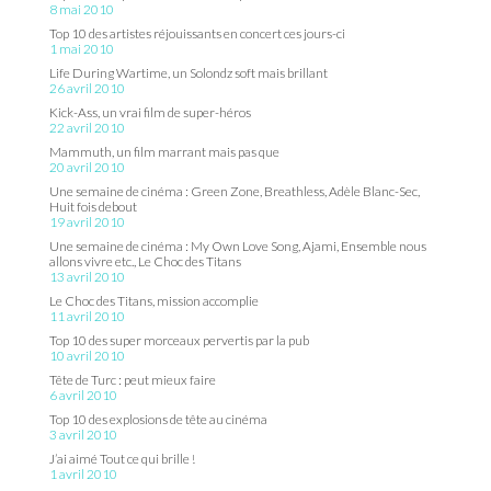
8 mai 2010
Top 10 des artistes réjouissants en concert ces jours-ci
1 mai 2010
Life During Wartime, un Solondz soft mais brillant
26 avril 2010
Kick-Ass, un vrai film de super-héros
22 avril 2010
Mammuth, un film marrant mais pas que
20 avril 2010
Une semaine de cinéma : Green Zone, Breathless, Adèle Blanc-Sec,
Huit fois debout
19 avril 2010
Une semaine de cinéma : My Own Love Song, Ajami, Ensemble nous
allons vivre etc., Le Choc des Titans
13 avril 2010
Le Choc des Titans, mission accomplie
11 avril 2010
Top 10 des super morceaux pervertis par la pub
10 avril 2010
Tête de Turc : peut mieux faire
6 avril 2010
Top 10 des explosions de tête au cinéma
3 avril 2010
J’ai aimé Tout ce qui brille !
1 avril 2010