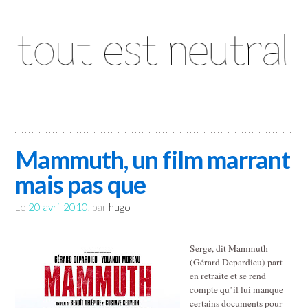
Tout est neutral
Mammuth, un film marrant
mais pas que
Le
20 avril 2010
, par
hugo
Serge, dit Mammuth
(Gérard Depardieu) part
en retraite et se rend
compte qu’il lui manque
certains documents pour