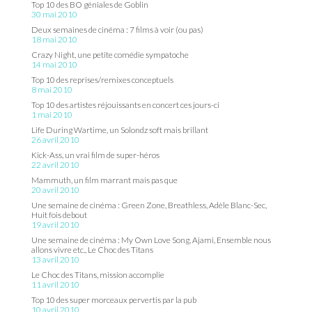
Top 10 des BO géniales de Goblin
30 mai 2010
Deux semaines de cinéma : 7 films à voir (ou pas)
18 mai 2010
Crazy Night, une petite comédie sympatoche
14 mai 2010
Top 10 des reprises/remixes conceptuels
8 mai 2010
Top 10 des artistes réjouissants en concert ces jours-ci
1 mai 2010
Life During Wartime, un Solondz soft mais brillant
26 avril 2010
Kick-Ass, un vrai film de super-héros
22 avril 2010
Mammuth, un film marrant mais pas que
20 avril 2010
Une semaine de cinéma : Green Zone, Breathless, Adèle Blanc-Sec,
Huit fois debout
19 avril 2010
Une semaine de cinéma : My Own Love Song, Ajami, Ensemble nous
allons vivre etc., Le Choc des Titans
13 avril 2010
Le Choc des Titans, mission accomplie
11 avril 2010
Top 10 des super morceaux pervertis par la pub
10 avril 2010