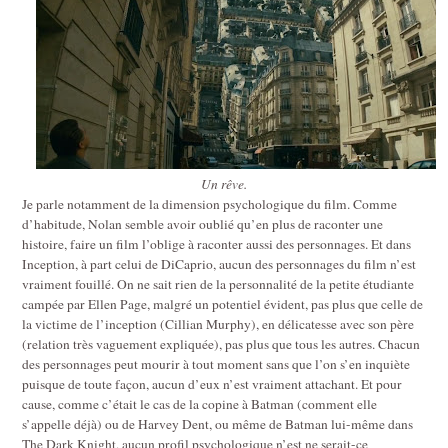
Un rêve.
Je parle notamment de la dimension psychologique du film. Comme
d’habitude, Nolan semble avoir oublié qu’en plus de raconter une
histoire, faire un film l’oblige à raconter aussi des personnages. Et dans
Inception, à part celui de DiCaprio, aucun des personnages du film n’est
vraiment fouillé. On ne sait rien de la personnalité de la petite étudiante
campée par Ellen Page, malgré un potentiel évident, pas plus que celle de
la victime de l’inception (Cillian Murphy), en délicatesse avec son père
(relation très vaguement expliquée), pas plus que tous les autres. Chacun
des personnages peut mourir à tout moment sans que l’on s’en inquiète
puisque de toute façon, aucun d’eux n’est vraiment attachant. Et pour
cause, comme c’était le cas de la copine à Batman (comment elle
s’appelle déjà) ou de Harvey Dent, ou même de Batman lui-même dans
The Dark Knight, aucun profil psychologique n’est ne serait-ce