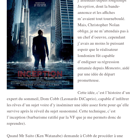
Inception
, dont la bande-
annonce et les affiches
m’avaient tout tourneboulé.
Mais, Christopher Nolan
oblige, je ne m’attendais pas à
un chef d’oeuvre, cependant
j’avais au moins le puissant
espoir que le réalisateur
londonien fût capable
d’endiguer sa régression
entamée depuis
Memento
, aidé
par une idée de départ
prometteuse.
Cette idée, c’est l’histoire d’un
expert du sommeil, Dom Cobb (Leonardo DiCaprio), capable d’infiltrer
les rêves d’un sujet voire d’y inséminer une idée assez forte pour qu’elle
survive après le réveil du sujet susnommé. Cette technique, c’est
l’inception (barbarisme ratifié par la VF que je me permets donc de
reprendre).
Quand Mr Saito (Ken Watanabe) demande à Cobb de procéder à une