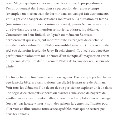
rêve. Malgré quelques idées intéressantes comme la propagation de
l’environnement du rêveur dans sa perception de l’espace-temps
(exemple : un mec en train de dormir dans un van qui fait des tonneaux
voit la gravité changer de sens dans son rêve) ou la dilatation du temps
(une minute endormi vaut x minutes rêvées), jamais Nolan ne montrera
un rêve dans toute sa dimension sensorielle, bizarre, inquiétante.
Contrairement à un Buñuel, un Lynch ou même un Scorsese
dernièrement qui sav(ai)ent montrer toute l’étrangeté de cet état, le
monde du rêve selon l’ami Nolan ressemble beaucoup (trop) au monde
réel (ou du moins à celui de Jerry Bruckheimer). Tout cela est peut-être
parfaitement volontaire mais dénote d’un manque d’imagination criant
qui permet d’exclure définitivement Nolan de la case des réalisateurs de
génie.
On lui en tiendra finalement assez peu rigueur. J’avoue que je cherche un
peu la petite bête, n’ayant toujours pas digéré le massacre de Batman.
Voir tous les éléments d’un décor de rue parisienne exploser un à un dans
une orgie d’éclatements sonores ou assister à une scène de bagarre de
gentlemen en costard sautant allègrement du sol au plafond avec passage
(ou pas) par la case « mur » sont des raisons largement suffisantes pour
aller voir ce film somme toute assez agréable, mais qui ne restera pas
dans les annales.