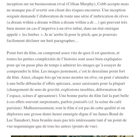
inception sur un businessman rival (Cillian Murphy), Cobb accepte mais
ne manque pas d’avertir son client des risques encourus. Une inception
soignée demande l’élaboration de toute une série d’imbrication de rêves
(a dream within a dream within a dream within a dr…) qui peuvent très
bien mener en cas d’imprévu à un rêve infini, dans un état onirique
appelé « les limbes ». Je m’arrête là pour le pitch, que je pourrais
facilement décliner sur huit paragraphes…
Point fort du film, on comprend assez vite de quoi il est question, et
toutes les petites complexités de l’histoire sont assez bien expliquées
pour qu’on passe plus de temps à admirer les images qu’à essayer de
comprendre le film. Les images justement, c’est le deuxième point fort
du film. Ainsi, chaque fois qu’on nous montre un rêve, on peut s’attendre
à une belle débauche d’effets spéciaux, assez saisissants pour la plupart
(changement de sens de gravité, explosions insolites, déformation de
l’espace, scènes d’apesanteur). Une bonne partie du film fait la part belle
à ces effets souvent surprenants, parfois jouissifs (cf. la scène du café
parisien). Malheureusement, tout le film n’est pas de cette qualité et on
déplorera une grosse demi-heure enneigée digne d’un James Bond de
Lee Tamahori, bien branlée mais pas très intéressante tant d’un point de
vue tequeunique que de tous les autres (points de vue).