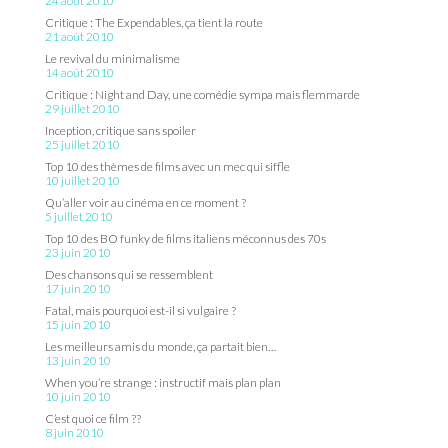
24 août 2010
Critique : The Expendables, ça tient la route
21 août 2010
Le revival du minimalisme
14 août 2010
Critique : Night and Day, une comédie sympa mais flemmarde
29 juillet 2010
Inception, critique sans spoiler
25 juillet 2010
Top 10 des thèmes de films avec un mec qui siffle
10 juillet 2010
Qu’aller voir au cinéma en ce moment ?
5 juillet 2010
Top 10 des BO funky de films italiens méconnus des 70s
23 juin 2010
Des chansons qui se ressemblent
17 juin 2010
Fatal, mais pourquoi est-il si vulgaire ?
15 juin 2010
Les meilleurs amis du monde, ça partait bien…
13 juin 2010
When you’re strange : instructif mais plan plan
10 juin 2010
C’est quoi ce film ??
8 juin 2010