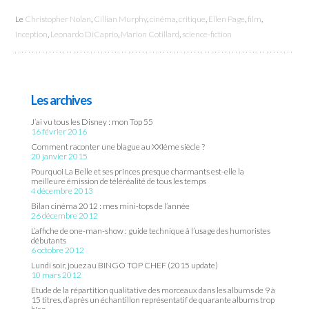
Le
Christopher Nolan
,
Cillian Murphy
,
cinéma
,
critique
,
Ellen Page
,
film
,
Inception
,
Leonardo DiCaprio
,
Marion Cotillard
,
science-fiction
Les archives
J’ai vu tous les Disney : mon Top 55
16 février 2016
Comment raconter une blague au XXIème siècle ?
20 janvier 2015
Pourquoi La Belle et ses princes presque charmants est-elle la
meilleure émission de téléréalité de tous les temps
4 décembre 2013
Bilan cinéma 2012 : mes mini-tops de l’année
26 décembre 2012
L’affiche de one-man-show : guide technique à l’usage des humoristes
débutants
6 octobre 2012
Lundi soir, jouez au BINGO TOP CHEF (2015 update)
10 mars 2012
Etude de la répartition qualitative des morceaux dans les albums de 9 à
15 titres, d’après un échantillon représentatif de quarante albums trop