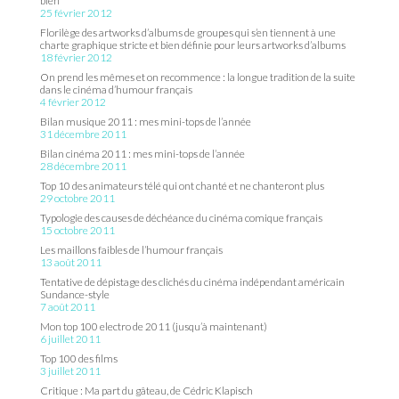
bien
25 février 2012
Florilège des artworks d’albums de groupes qui s’en tiennent à une
charte graphique stricte et bien définie pour leurs artworks d’albums
18 février 2012
On prend les mêmes et on recommence : la longue tradition de la suite
dans le cinéma d’humour français
4 février 2012
Bilan musique 2011 : mes mini-tops de l’année
31 décembre 2011
Bilan cinéma 2011 : mes mini-tops de l’année
28 décembre 2011
Top 10 des animateurs télé qui ont chanté et ne chanteront plus
29 octobre 2011
Typologie des causes de déchéance du cinéma comique français
15 octobre 2011
Les maillons faibles de l’humour français
13 août 2011
Tentative de dépistage des clichés du cinéma indépendant américain
Sundance-style
7 août 2011
Mon top 100 electro de 2011 (jusqu’à maintenant)
6 juillet 2011
Top 100 des films
3 juillet 2011
Critique : Ma part du gâteau, de Cédric Klapisch