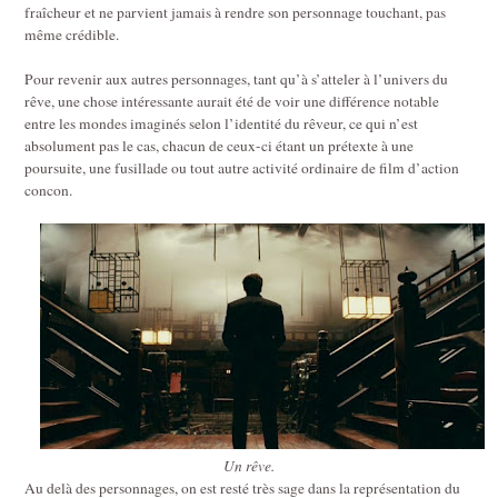
fraîcheur et ne parvient jamais à rendre son personnage touchant, pas
même crédible.
Pour revenir aux autres personnages, tant qu’à s’atteler à l’univers du
rêve, une chose intéressante aurait été de voir une différence notable
entre les mondes imaginés selon l’identité du rêveur, ce qui n’est
absolument pas le cas, chacun de ceux-ci étant un prétexte à une
poursuite, une fusillade ou tout autre activité ordinaire de film d’action
concon.
Un rêve.
Au delà des personnages, on est resté très sage dans la représentation du