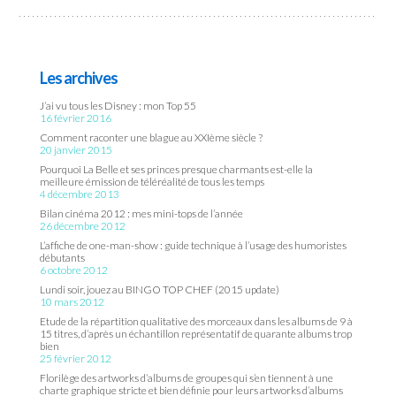
Les archives
J’ai vu tous les Disney : mon Top 55
16 février 2016
Comment raconter une blague au XXIème siècle ?
20 janvier 2015
Pourquoi La Belle et ses princes presque charmants est-elle la
meilleure émission de téléréalité de tous les temps
4 décembre 2013
Bilan cinéma 2012 : mes mini-tops de l’année
26 décembre 2012
L’affiche de one-man-show : guide technique à l’usage des humoristes
débutants
6 octobre 2012
Lundi soir, jouez au BINGO TOP CHEF (2015 update)
10 mars 2012
Etude de la répartition qualitative des morceaux dans les albums de 9 à
15 titres, d’après un échantillon représentatif de quarante albums trop
bien
25 février 2012
Florilège des artworks d’albums de groupes qui s’en tiennent à une
charte graphique stricte et bien définie pour leurs artworks d’albums