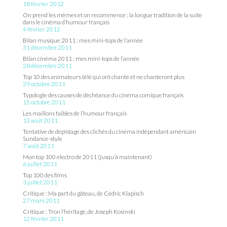
18 février 2012
On prend les mêmes et on recommence : la longue tradition de la suite
dans le cinéma d’humour français
4 février 2012
Bilan musique 2011 : mes mini-tops de l’année
31 décembre 2011
Bilan cinéma 2011 : mes mini-tops de l’année
28 décembre 2011
Top 10 des animateurs télé qui ont chanté et ne chanteront plus
29 octobre 2011
Typologie des causes de déchéance du cinéma comique français
15 octobre 2011
Les maillons faibles de l’humour français
13 août 2011
Tentative de dépistage des clichés du cinéma indépendant américain
Sundance-style
7 août 2011
Mon top 100 electro de 2011 (jusqu’à maintenant)
6 juillet 2011
Top 100 des films
3 juillet 2011
Critique : Ma part du gâteau, de Cédric Klapisch
27 mars 2011
Critique : Tron l’héritage, de Joseph Kosinski
12 février 2011