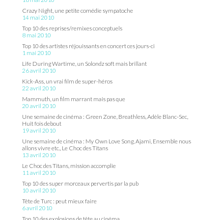
Crazy Night, une petite comédie sympatoche
14 mai 2010
Top 10 des reprises/remixes conceptuels
8 mai 2010
Top 10 des artistes réjouissants en concert ces jours-ci
1 mai 2010
Life During Wartime, un Solondz soft mais brillant
26 avril 2010
Kick-Ass, un vrai film de super-héros
22 avril 2010
Mammuth, un film marrant mais pas que
20 avril 2010
Une semaine de cinéma : Green Zone, Breathless, Adèle Blanc-Sec,
Huit fois debout
19 avril 2010
Une semaine de cinéma : My Own Love Song, Ajami, Ensemble nous
allons vivre etc., Le Choc des Titans
13 avril 2010
Le Choc des Titans, mission accomplie
11 avril 2010
Top 10 des super morceaux pervertis par la pub
10 avril 2010
Tête de Turc : peut mieux faire
6 avril 2010
Top 10 des explosions de tête au cinéma