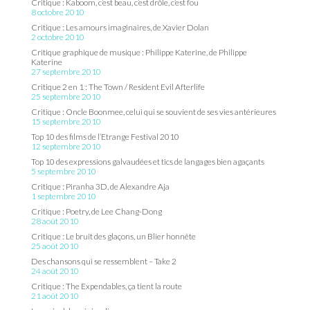
Critique : Kaboom, c’est beau, c’est drôle, c’est fou
8 octobre 2010
Critique : Les amours imaginaires, de Xavier Dolan
2 octobre 2010
Critique graphique de musique : Philippe Katerine, de Philippe
Katerine
27 septembre 2010
Critique 2 en 1 : The Town / Resident Evil Afterlife
25 septembre 2010
Critique : Oncle Boonmee, celui qui se souvient de ses vies antérieures
15 septembre 2010
Top 10 des films de l’Etrange Festival 2010
12 septembre 2010
Top 10 des expressions galvaudées et tics de langages bien agaçants
5 septembre 2010
Critique : Piranha 3D, de Alexandre Aja
1 septembre 2010
Critique : Poetry, de Lee Chang-Dong
28 août 2010
Critique : Le bruit des glaçons, un Blier honnête
25 août 2010
Des chansons qui se ressemblent – Take 2
24 août 2010
Critique : The Expendables, ça tient la route
21 août 2010