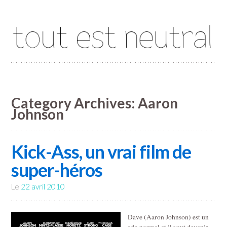
Tout est neutral
Category Archives:
Aaron
Johnson
Kick-Ass, un vrai film de
super-héros
Le
22 avril 2010
Dave (Aaron Johnson) est un
ado normal et il veut devenir