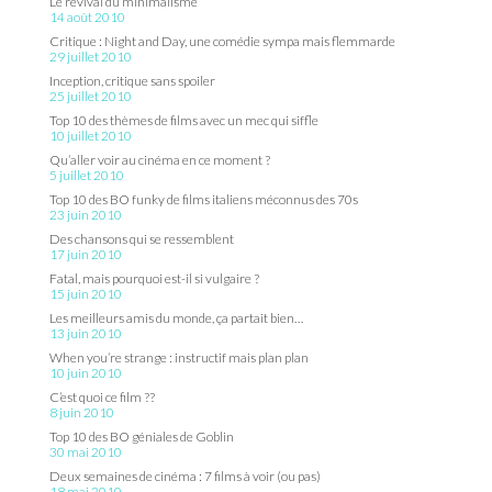
Le revival du minimalisme
14 août 2010
Critique : Night and Day, une comédie sympa mais flemmarde
29 juillet 2010
Inception, critique sans spoiler
25 juillet 2010
Top 10 des thèmes de films avec un mec qui siffle
10 juillet 2010
Qu’aller voir au cinéma en ce moment ?
5 juillet 2010
Top 10 des BO funky de films italiens méconnus des 70s
23 juin 2010
Des chansons qui se ressemblent
17 juin 2010
Fatal, mais pourquoi est-il si vulgaire ?
15 juin 2010
Les meilleurs amis du monde, ça partait bien…
13 juin 2010
When you’re strange : instructif mais plan plan
10 juin 2010
C’est quoi ce film ??
8 juin 2010
Top 10 des BO géniales de Goblin
30 mai 2010
Deux semaines de cinéma : 7 films à voir (ou pas)
18 mai 2010