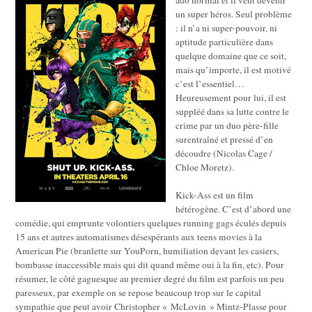
un super héros. Seul problème
: il n’a ni super-pouvoir, ni
aptitude particulière dans
quelque domaine que ce soit,
mais qu’importe, il est motivé
c’est l’essentiel…
Heureusement pour lui, il est
suppléé dans sa lutte contre le
crime par un duo père-fille
surentraîné et pressé d’en
découdre (Nicolas Cage /
Chloe Moretz).
Kick-Ass est un film
hétérogène. C’est d’abord une
comédie, qui emprunte volontiers quelques running gags éculés depuis
15 ans et autres automatismes désespérants aux teens movies à la
American Pie (branlette sur YouPorn, humiliation devant les casiers,
bombasse inaccessible mais qui dit quand même oui à la fin, etc). Pour
résumer, le côté gaguesque au premier degré du film est parfois un peu
paresseux, par exemple on se repose beaucoup trop sur le capital
sympathie que peut avoir Christopher « McLovin » Mintz-Plasse pour