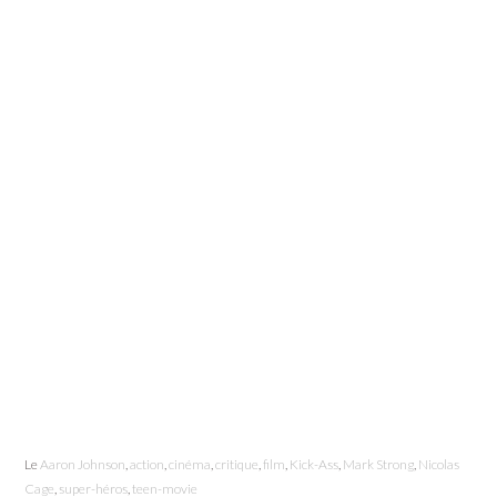
Le
Aaron Johnson
,
action
,
cinéma
,
critique
,
film
,
Kick-Ass
,
Mark Strong
,
Nicolas
Cage
,
super-héros
,
teen-movie