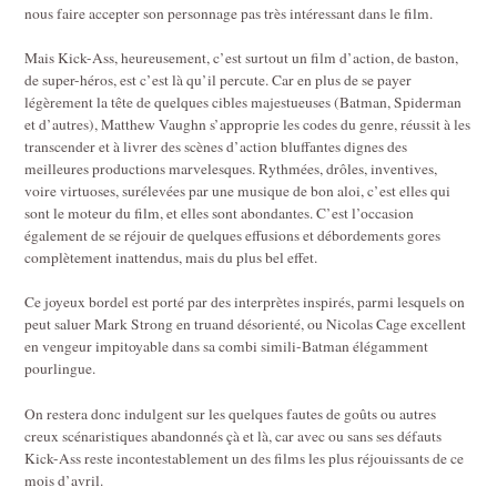
nous faire accepter son personnage pas très intéressant dans le film.
Mais Kick-Ass, heureusement, c’est surtout un film d’action, de baston,
de super-héros, est c’est là qu’il percute. Car en plus de se payer
légèrement la tête de quelques cibles majestueuses (Batman, Spiderman
et d’autres), Matthew Vaughn s’approprie les codes du genre, réussit à les
transcender et à livrer des scènes d’action bluffantes dignes des
meilleures productions marvelesques. Rythmées, drôles, inventives,
voire virtuoses, surélevées par une musique de bon aloi, c’est elles qui
sont le moteur du film, et elles sont abondantes. C’est l’occasion
également de se réjouir de quelques effusions et débordements gores
complètement inattendus, mais du plus bel effet.
Ce joyeux bordel est porté par des interprètes inspirés, parmi lesquels on
peut saluer Mark Strong en truand désorienté, ou Nicolas Cage excellent
en vengeur impitoyable dans sa combi simili-Batman élégamment
pourlingue.
On restera donc indulgent sur les quelques fautes de goûts ou autres
creux scénaristiques abandonnés çà et là, car avec ou sans ses défauts
Kick-Ass reste incontestablement un des films les plus réjouissants de ce
mois d’avril.